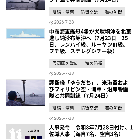
訓練・演習
防衛交流
海の防衛
2026-7-28
中露海軍艦艇4隻が犬吠埼沖を北東
進し納沙布岬沖へ（7月23日・25
日、レンハイ級、ルーヤンⅢ級、
フチ級、ステレグシチー級）
周辺国の動向
海の防衛
2026-7-28
護衛艦「ゆうだち」、米海軍およ
びフィリピン空・海軍・沿岸警備
隊と共同訓練（7月24日）
訓練・演習
防衛交流
海の防衛
2026-7-28
人事発令 令和8年7月28日付け、1
佐職人事（海自7名、空自3名）