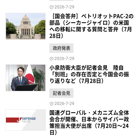
2026-7-29
［国会答弁］ペトリオットPAC-2の
部品（シーカージャイロ）の米国
への移転に関する質問と答弁（7月
28日）
政府発表
2026-7-29
小泉防衛大臣が記者会見 陸自
「別班」の存在否定と今国会の振
り返りなど（7月28日）
記者会見
2026-7-29
国連グローバル・メカニズム全体
会合が開催、日本からサイバー政
策担当大使が出席（7月20日～24
日）