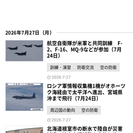
2026年7月27日（月）
航空自衛隊が米軍と共同訓練 F-
2、F-16、MQ-9などが参加（7月
24日）
訓練・演習
防衛交流
空の防衛
2026-7-27
ロシア軍情報収集機1機がオホーツ
ク海経由で太平洋へ進出、宮城県
沖まで飛行（7月24日）
周辺国の動向
空の防衛
2026-7-27
北海道根室市の断水で陸自が災害