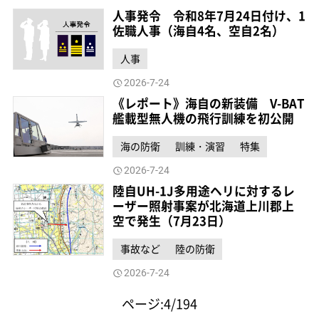
人事発令 令和8年7月24日付け、1
佐職人事（海自4名、空自2名）
人事
2026-7-24
《レポート》海自の新装備 V-BAT
艦載型無人機の飛行訓練を初公開
海の防衛
訓練・演習
特集
2026-7-24
陸自UH-1J多用途ヘリに対するレ
ーザー照射事案が北海道上川郡上
空で発生（7月23日）
事故など
陸の防衛
2026-7-24
ページ:4/194