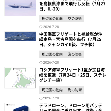
を島根県沖まで飛行し反転（7月27
日、IL-20）
周辺国の動向
空の防衛
2026-7-28
中国海軍フリゲートと補給艦が沖
縄本島・宮古島間を航行（7月25
日、ジャンカイII級、フチ級）
周辺国の動向
海の防衛
2026-7-28
ロシア海軍フリゲート1隻が宗谷海
峡を東進（7月24日・25日、ステレ
グシチー級）
周辺国の動向
海の防衛
2026-7-28
テラドローン、ドローン用バッテ
リーの国産に乗り出す 防衛・産