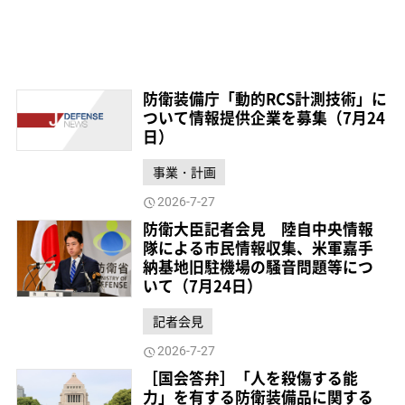
防衛装備庁「動的RCS計測技術」に
ついて情報提供企業を募集（7月24
日）
事業・計画
2026-7-27
防衛大臣記者会見 陸自中央情報
隊による市民情報収集、米軍嘉手
納基地旧駐機場の騒音問題等につ
いて（7月24日）
記者会見
2026-7-27
［国会答弁］「人を殺傷する能
力」を有する防衛装備品に関する