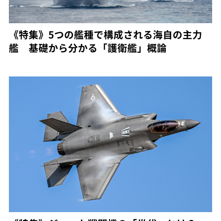
《特集》5つの艦種で構成される海自の主力
艦 基礎から分かる「護衛艦」概論