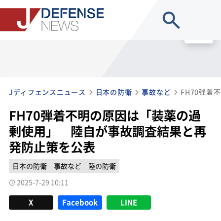
site search
MENU
Jディフェンスニュース
日本の防衛
事故など
FH70弾着不明の原因は「装薬の過
剰使用」 陸自が事故調査結果と再
発防止策を公表
日本の防衛
事故など
陸の防衛
2025-7-29 10:11
X
Facebook
LINE