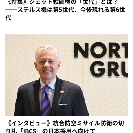
《特集》ジェット戦闘機の「世代」とは？
──ステルス機は第5世代、今後現れる第6世
代
《インタビュー》統合防空ミサイル防衛の切
り札「IBCS」の日本採用へ向けて