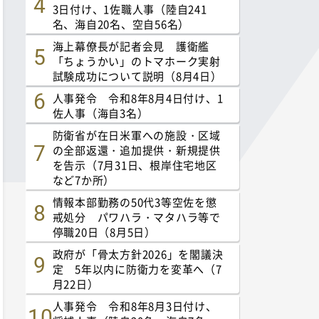
3日付け、1佐職人事（陸自241
名、海自20名、空自56名）
海上幕僚長が記者会見 護衛艦
「ちょうかい」のトマホーク実射
試験成功について説明（8月4日）
人事発令 令和8年8月4日付け、1
佐人事（海自3名）
防衛省が在日米軍への施設・区域
の全部返還・追加提供・新規提供
を告示（7月31日、根岸住宅地区
など7か所）
情報本部勤務の50代3等空佐を懲
戒処分 パワハラ・マタハラ等で
停職20日（8月5日）
政府が「骨太方針2026」を閣議決
定 5年以内に防衛力を変革へ（7
月22日）
人事発令 令和8年8月3日付け、