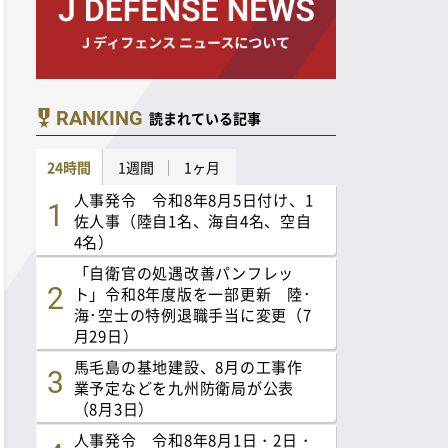
RANKING
読まれている記事
24時間
1週間
1ヶ月
人事発令 令和8年8月5日付け、1
佐人事（陸自1名、海自4名、空自
4名）
「自衛官の処遇改善パンフレッ
ト」令和8年度版を一部更新 陸･
海･空士の特例退職手当に変更（7
月29日）
馬毛島の基地建設、8月の工事作
業予定などを九州防衛局が公表
（8月3日）
人事発令 令和8年8月1日・2日・