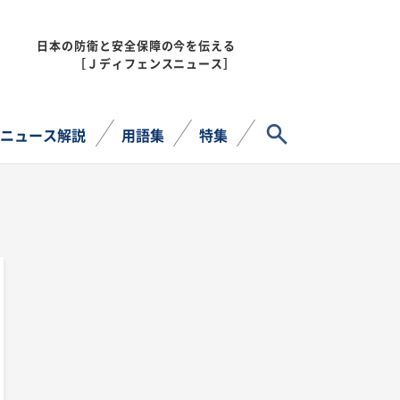
日本の防衛と安全保障の今を伝える
MENU
［Ｊディフェンスニュース］
サイト内検索
ニュース解説
用語集
特集