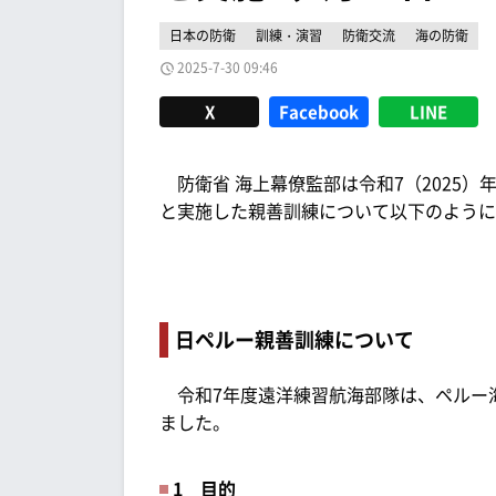
日本の防衛
訓練・演習
防衛交流
海の防衛
2025-7-30 09:46
X
Facebook
LINE
防衛省 海上幕僚監部は令和7（2025）年
と実施した親善訓練について以下のように
日ペルー親善訓練について
令和7年度遠洋練習航海部隊は、ペルー
ました。
1 目的