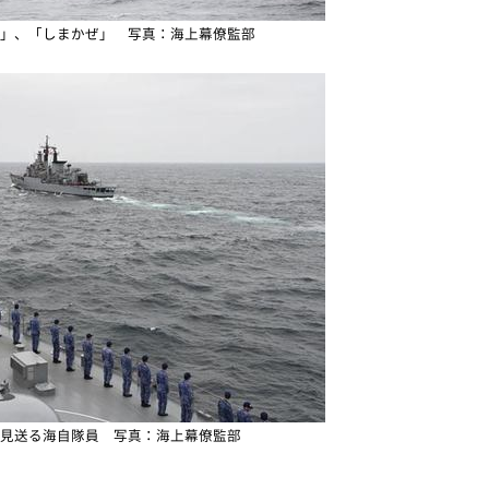
」、「しまかぜ」 写真：海上幕僚監部
見送る海自隊員 写真：海上幕僚監部