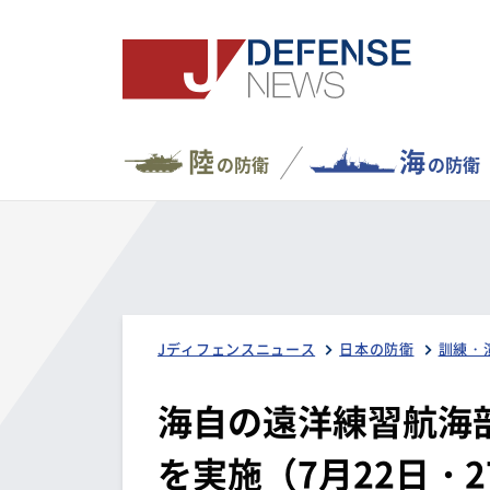
陸
海
の防衛
の防衛
Jディフェンスニュース
日本の防衛
訓練・
海自の遠洋練習航海
を実施（7月22日・2