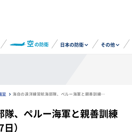
空
の防衛
日本の防衛
その他
演習
海自の遠洋練習航海部隊、ペルー海軍と親善訓練を実施（7月22日・27日）
部隊、ペルー海軍と親善訓練
7日）