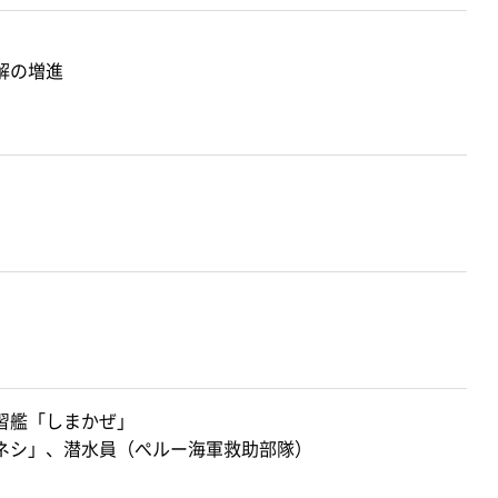
解の増進
習艦「しまかぜ」
ネシ」、潜水員（ぺルー海軍救助部隊）