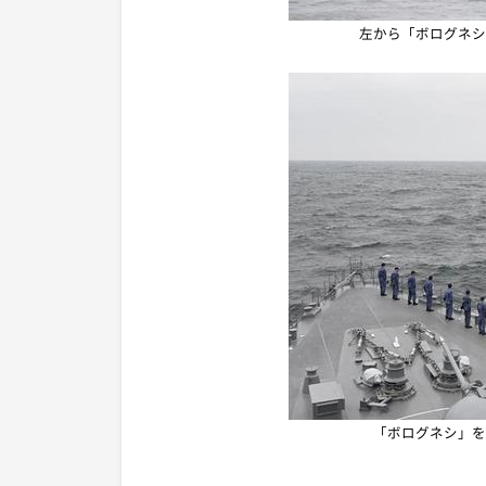
左から「ボログネシ
「ボログネシ」を