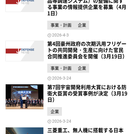
品等調達システム）の整備に関す
る事業の情報提供企業を募集（4月
1日）
事業・計画
企業
2026-4-3
第4回豪州政府の次期汎用フリゲー
トの共同開発・生産に向けた官民
合同推進委員会を開催（3月19日）
事業・計画
企業
2026-3-24
第7回宇宙開発利用大賞における防
衛大臣賞の受賞事例が決定（3月19
日）
企業
2026-3-24
三菱重工、無人機に搭載する日本