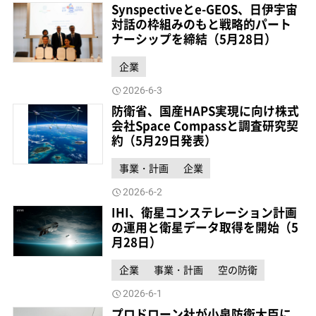
Synspectiveとe-GEOS、日伊宇宙
対話の枠組みのもと戦略的パート
ナーシップを締結（5月28日）
企業
2026-6-3
防衛省、国産HAPS実現に向け株式
会社Space Compassと調査研究契
約（5月29日発表）
事業・計画
企業
2026-6-2
IHI、衛星コンステレーション計画
の運用と衛星データ取得を開始（5
月28日）
企業
事業・計画
空の防衛
2026-6-1
プロドローン社が小泉防衛大臣に