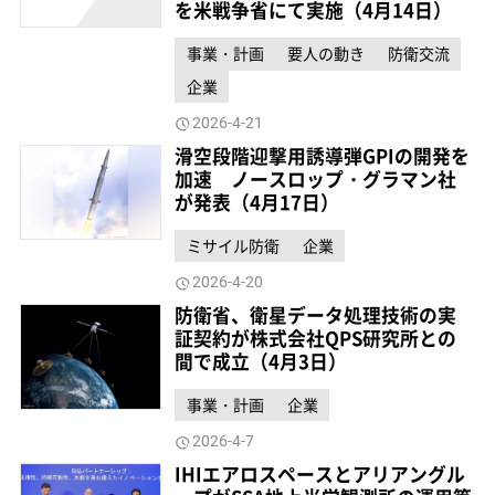
を米戦争省にて実施（4月14日）
事業・計画
要人の動き
防衛交流
企業
2026-4-21
滑空段階迎撃用誘導弾GPIの開発を
加速 ノースロップ・グラマン社
が発表（4月17日）
ミサイル防衛
企業
2026-4-20
防衛省、衛星データ処理技術の実
証契約が株式会社QPS研究所との
間で成立（4月3日）
事業・計画
企業
2026-4-7
IHIエアロスペースとアリアングル