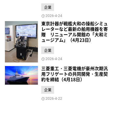
企業
2026-4-24
東京計器が戦艦大和の操船シミュ
レーターなど最新の舶用機器を寄
贈 リニューアル開館の「大和ミ
ュージアム」（4月23日）
企業
2026-4-24
三菱重工・三菱電機が豪州次期汎
用フリゲートの共同開発・生産契
約を締結（4月18日）
企業
2026-4-22