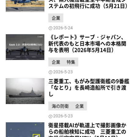
ステムの初飛行に成功（5月21日）
企業
2026-5-24
《レポート》サーブ・ジャパン、
新代表のもと日本市場への本格関
与を表明（2026年5月14日）
企業
特集
2026-5-23
三菱重工、もがみ型護衛艦の9番艦
「なとり」を長崎造船所で引き渡
し
海の防衛
企業
2026-5-23
衛星搭載AIが軌道上で撮影画像か
らの船舶検知に成功 三菱重工の