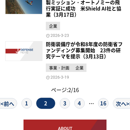
製ミッション・オートノミーの飛
行実証に成功 米Shield AI社と協
業（3月17日）
企業
2026-3-23
防衛装備庁が令和8年度の防衛省フ
ァンディング募集開始 23件の研
究テーマを提示（3月13日）
事業・計画
企業
2026-3-19
ページ:2/16
2
1
3
4
16
…
<<前へ
次へ>