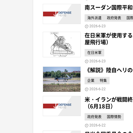
南スーダン国際平和
海外派遣
政府発表
国
2026-6-23
在日米軍が使用する
屋飛行場）
在日米軍
2026-6-23
《解説》陸自ヘリの代
企業
特集
2026-6-22
米・イランが戦闘終
（6月18日）
政府発表
国際情勢
2026-6-22