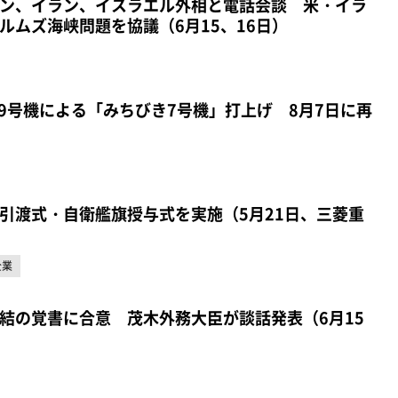
ン、イラン、イスラエル外相と電話会談 米・イラ
ルムズ海峡問題を協議（6月15、16日）
ト9号機による「みちびき7号機」打上げ 8月7日に再
引渡式・自衛艦旗授与式を実施（5月21日、三菱重
企業
結の覚書に合意 茂木外務大臣が談話発表（6月15