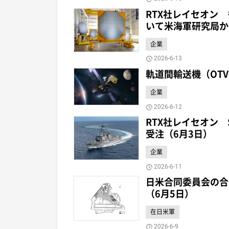
RTX社レイセオン
いて米海軍研究局か
企業
2026-6-13
軌道間輸送機（OT
企業
2026-6-12
RTX社レイセオン 
受注（6月3日）
企業
2026-6-11
日米合同委員会の合
（6月5日）
在日米軍
2026-6-9