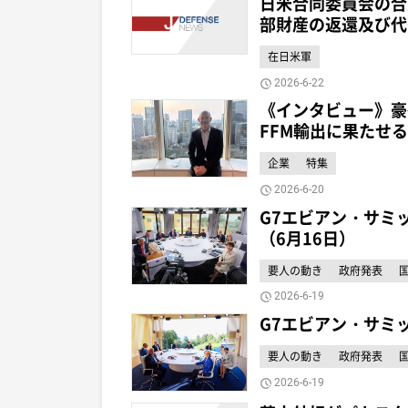
日米合同委員会の合
部財産の返還及び代
在日米軍
2026-6-22
《インタビュー》豪
FFM輸出に果たせ
企業
特集
2026-6-20
G7エビアン・サミ
（6月16日）
要人の動き
政府発表
2026-6-19
G7エビアン・サミ
要人の動き
政府発表
2026-6-19