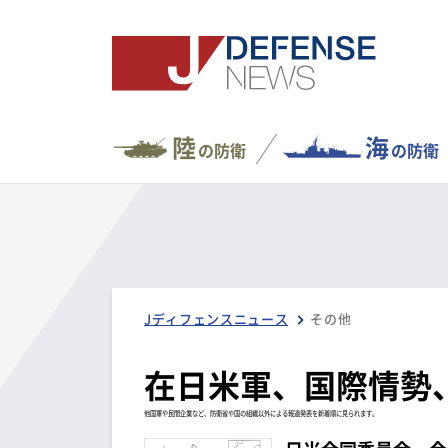
陸
海
の防衛
の防衛
Jディフェンスニュース
その他
在日米軍、国際情勢
他国軍や民間企業など、防衛省や国の組織以外による報道発表を新着順に見られます。