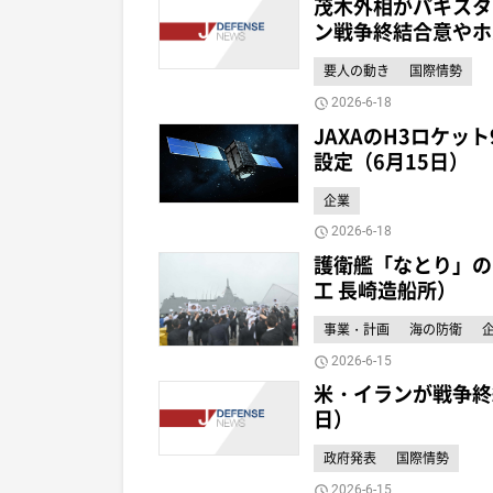
茂木外相がパキスタ
ン戦争終結合意やホ
要人の動き
国際情勢
2026-6-18
JAXAのH3ロケッ
設定（6月15日）
企業
2026-6-18
護衛艦「なとり」の
工 長崎造船所）
事業・計画
海の防衛
2026-6-15
米・イランが戦争終
日）
政府発表
国際情勢
2026-6-15