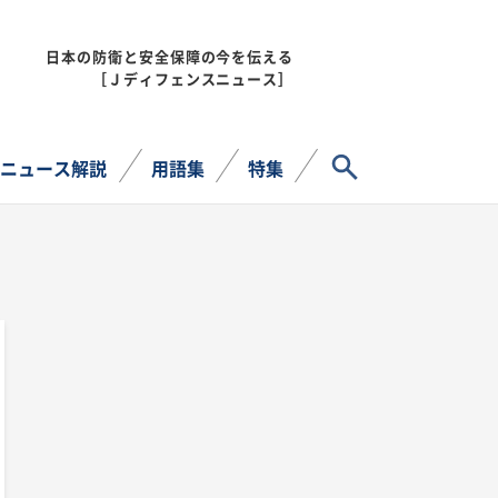
日本の防衛と安全保障の今を伝える
MENU
［Ｊディフェンスニュース］
サイト内検索
ニュース解説
用語集
特集