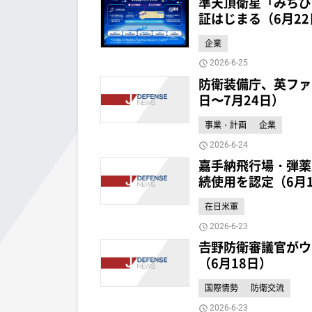
準天頂衛星「みちび
証はじまる（6月22
企業
2026-6-25
防衛装備庁、英ファ
日〜7月24日）
事業・計画
企業
2026-6-24
嘉手納飛行場・弾薬
続使用を認定（6月
在日米軍
2026-6-23
𠮷野防衛審議官が
（6月18日）
国際情勢
防衛交流
2026-6-23