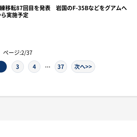
練移転87回目を発表 岩国のF-35Bなどをグアムへ
から実施予定
ページ:2/37
3
4
37
次へ>>
…