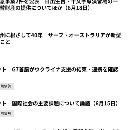
意事案2件を公表 日出生台・十文字原演習場の一
替財産の提供についてほか（6月18日）
州に根ざして40年 サーブ・オーストラリアが新型
ること
ット G7首脳がウクライナ支援の結束・連携を確認
国際情勢
ット 国際社会の主要課題について論議（6月15日）
国際情勢