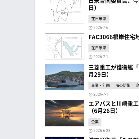
日米合同委員会、今
日）
在日米軍
2026-7-6
FAC3066根岸住
在日米軍
2026-7-1
三菱重工が護衛艦「
月29日）
事業・計画
海の防衛
2026-7-1
エアバスと川崎重工
（6月26日）
企業
2026-6-28