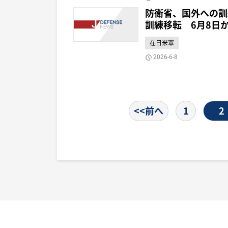
防衛省、国外への訓
訓練移転 6月8日
在日米軍
2026-6-8
<<前へ
1
2