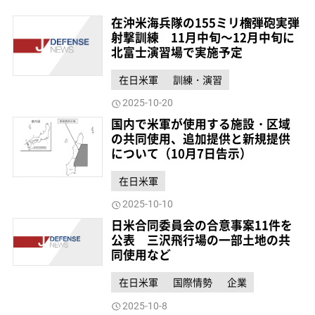
在沖米海兵隊の155ミリ榴弾砲実弾
射撃訓練 11月中旬～12月中旬に
北富士演習場で実施予定
在日米軍
訓練・演習
2025-10-20
国内で米軍が使用する施設・区域
の共同使用、追加提供と新規提供
について（10月7日告示）
在日米軍
2025-10-10
日米合同委員会の合意事案11件を
公表 三沢飛行場の一部土地の共
同使用など
在日米軍
国際情勢
企業
2025-10-8