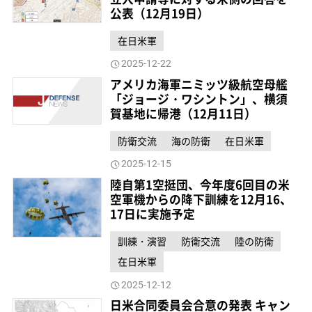
公表（12月19日）
在日米軍
2025-12-22
アメリカ海軍ニミッツ級航空母艦
「ジョージ・ワシントン」、横須
賀基地に帰港（12月11日）
防衛交流
海の防衛
在日米軍
2025-12-15
陸自第1空挺団、今年度6回目の米
空軍機からの降下訓練を12月16、
17日に実施予定
訓練・演習
防衛交流
陸の防衛
在日米軍
2025-12-12
日米合同委員会合意の発表 キャン