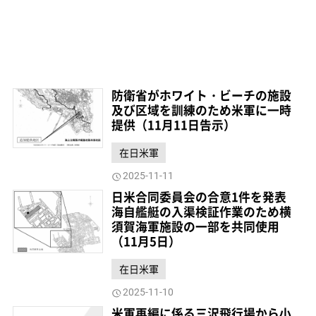
防衛省がホワイト・ビーチの施設
及び区域を訓練のため米軍に一時
提供（11月11日告示）
在日米軍
2025-11-11
日米合同委員会の合意1件を発表
海自艦艇の入渠検証作業のため横
須賀海軍施設の一部を共同使用
（11月5日）
在日米軍
2025-11-10
米軍再編に係る三沢飛行場から小