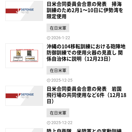
日米合同委員会合意の発表 掃海
訓練のため2月1〜10日に伊勢湾を
限定使用
在日米軍
2026-1-22
沖縄の104移転訓練における砲陣地
防御訓練での使用火器の見直し 関
係自治体に説明（12月23日）
在日米軍
2025-12-25
日米合同委員会合意の発表 岩国
飛行場の共同使用など6件（12月18
日）
在日米軍
2025-12-22
陸上自衛隊、米陸軍との実動訓練