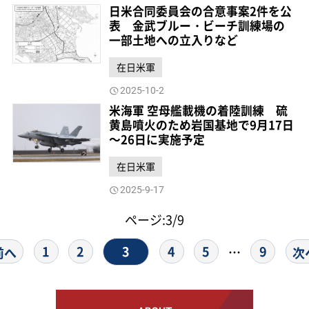
日米合同委員会の合意事案2件を公
表 金武ブルー・ビーチ訓練場の
一部土地への立入りなど
在日米軍
2025-10-2
米海軍 空母艦載機の着陸訓練 硫
黄島噴火のため岩国基地で9月17日
～26日に実施予定
在日米軍
2025-9-17
ページ:3/9
3
1
2
4
5
9
…
前へ
次