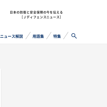
日本の防衛と安全保障の今を伝える
MENU
［Ｊディフェンスニュース］
サイト内検索
ニュース解説
用語集
特集