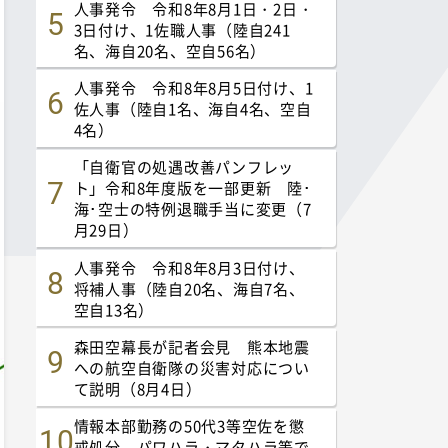
人事発令 令和8年8月1日・2日・
3日付け、1佐職人事（陸自241
名、海自20名、空自56名）
人事発令 令和8年8月5日付け、1
佐人事（陸自1名、海自4名、空自
4名）
「自衛官の処遇改善パンフレッ
ト」令和8年度版を一部更新 陸･
海･空士の特例退職手当に変更（7
月29日）
人事発令 令和8年8月3日付け、
将補人事（陸自20名、海自7名、
空自13名）
森田空幕長が記者会見 熊本地震
への航空自衛隊の災害対応につい
て説明（8月4日）
情報本部勤務の50代3等空佐を懲
戒処分 パワハラ・マタハラ等で