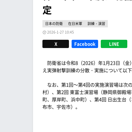
定
日本の防衛
在日米軍
訓練・演習
2026-1-27 10:45
X
Facebook
LINE
防衛省は令和8（2026）年1月23日（金
え実弾射撃訓練の分散・実施について以下
なお、第1回～第4回の実施演習場は次の
村）、第2回 東富士演習場（静岡県御殿場
町、厚岸町、浜中町）、第4回 日出生台
布市、宇佐市）。