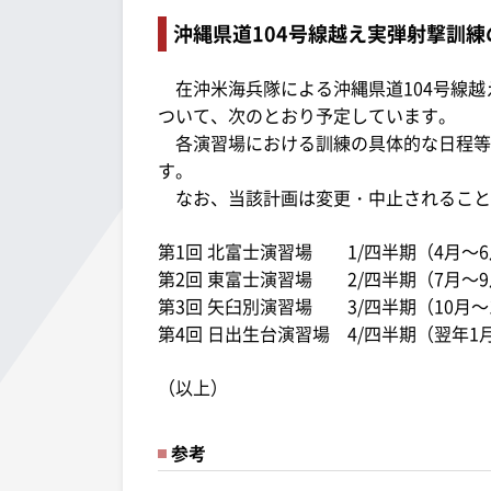
沖縄県道104号線越え実弾射撃訓
在沖米海兵隊による沖縄県道104号線越
ついて、次のとおり予定しています。
各演習場における訓練の具体的な日程等
す。
なお、当該計画は変更・中止されること
第1回 北富士演習場 1/四半期（4月～
第2回 東富士演習場 2/四半期（7月～
第3回 矢臼別演習場 3/四半期（10月～
第4回 日出生台演習場 4/四半期（翌年1
（以上）
参考