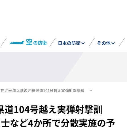
空
の防衛
日本の防衛
その他
在沖米海兵隊の沖縄県道104号越え実弾射撃訓練 令和8年度は北富士など4か所で分散実施の予定
道104号越え実弾射撃訓
富士など4か所で分散実施の予