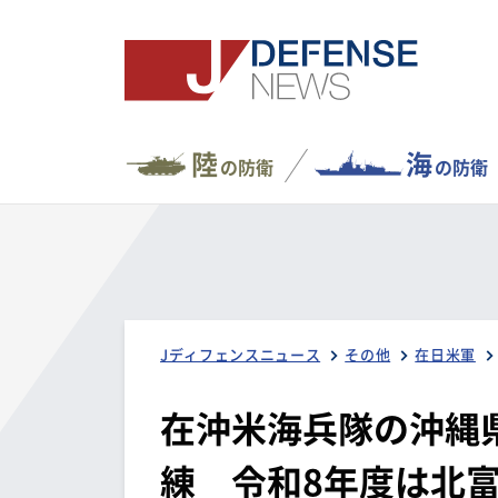
陸
海
の防衛
の防衛
Jディフェンスニュース
その他
在日米軍
在沖米海兵隊の沖縄県
練 令和8年度は北