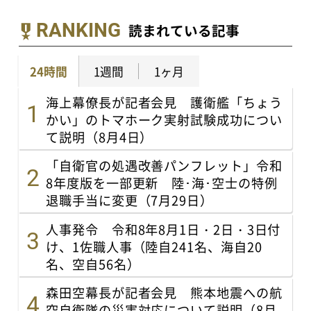
RANKING
読まれている記事
24時間
1週間
1ヶ月
海上幕僚長が記者会見 護衛艦「ちょう
かい」のトマホーク実射試験成功につい
て説明（8月4日）
「自衛官の処遇改善パンフレット」令和
8年度版を一部更新 陸･海･空士の特例
退職手当に変更（7月29日）
人事発令 令和8年8月1日・2日・3日付
け、1佐職人事（陸自241名、海自20
名、空自56名）
森田空幕長が記者会見 熊本地震への航
空自衛隊の災害対応について説明（8月