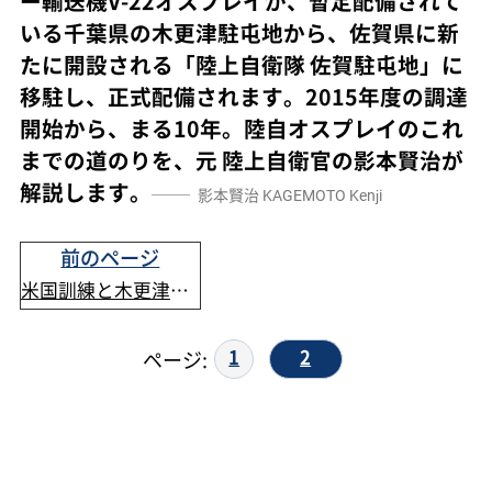
ー輸送機V-22オスプレイが、暫定配備されて
いる千葉県の木更津駐屯地から、佐賀県に新
たに開設される「陸上自衛隊 佐賀駐屯地」に
移駐し、正式配備されます。2015年度の調達
開始から、まる10年。陸自オスプレイのこれ
までの道のりを、元 陸上自衛官の影本賢治が
解説します。
影本賢治
KAGEMOTO Kenji
前のページ
米国訓練と木更津暫定配備
1
2