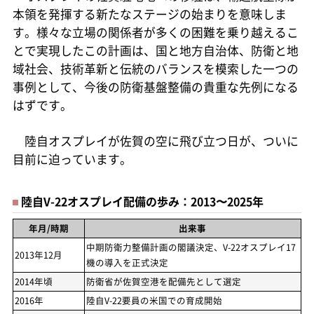
本領を発揮する新たなステージの始まりを意味しま
す。様々な立場の関係者が多くの困難を乗り越えるこ
とで実現したこの計画は、国と地方自治体、防衛と地
域社会、技術革新と伝統のバランスを模索した一つの
事例として、今後の防衛基盤整備の貴重な先例になる
はずです。
陸自オスプレイが佐賀の空に飛び立つ日が、ついに
目前に迫っています。
陸自V-22オスプレイ配備の歩み：2013〜2025年
年月/時期
出来事
中期防衛力整備計画の閣議決定、V-22オスプレイ17
2013年12月
機の導入を正式決定
2014年頃
防衛省が佐賀空港を配備先として選定
2016年
陸自V-22要員の米国での育成開始