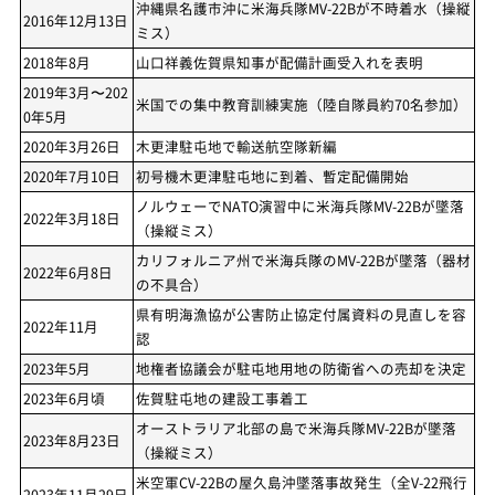
沖縄県名護市沖に米海兵隊MV-22Bが不時着水（操縦
2016年12月13日
ミス）
2018年8月
山口祥義佐賀県知事が配備計画受入れを表明
2019年3月〜202
米国での集中教育訓練実施（陸自隊員約70名参加）
0年5月
2020年3月26日
木更津駐屯地で輸送航空隊新編
2020年7月10日
初号機木更津駐屯地に到着、暫定配備開始
ノルウェーでNATO演習中に米海兵隊MV-22Bが墜落
2022年3月18日
（操縦ミス）
カリフォルニア州で米海兵隊のMV-22Bが墜落（器材
2022年6月8日
の不具合）
県有明海漁協が公害防止協定付属資料の見直しを容
2022年11月
認
2023年5月
地権者協議会が駐屯地用地の防衛省への売却を決定
2023年6月頃
佐賀駐屯地の建設工事着工
オーストラリア北部の島で米海兵隊MV-22Bが墜落
2023年8月23日
（操縦ミス）
米空軍CV-22Bの屋久島沖墜落事故発生（全V-22飛行
2023年11月29日