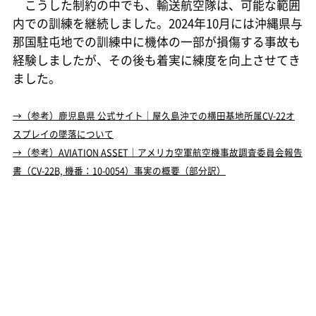
こうした制約の中でも、輸送航空隊は、可能な範囲
内での訓練を継続しました。2024年10月には沖縄県与
那国駐屯地での訓練中に機体の一部が損傷する事故も
経験しましたが、その後も着実に練度を向上させてき
ました。
→（参考）鹿児島県 公式サイト｜屋久島沖での横田基地所属CV-22オ
スプレイの墜落について
→（参考）AVIATION ASSET｜アメリカ空軍航空機事故調査委員会報告
書（CV-22B, 機番：10-0054）事実の概要（部分訳）