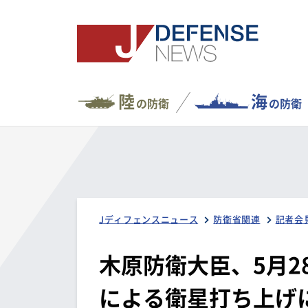
陸
海
の防衛
の防衛
Jディフェンスニュース
防衛省関連
記者会
木原防衛大臣、5月2
による衛星打ち上げ