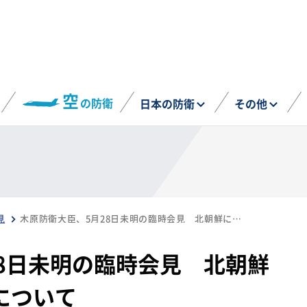
空
の防衛
日本の防衛
その他
見
木原防衛大臣、5月28日未明の臨時会見 北朝鮮による衛星打ち上げについて
8日未明の臨時会見 北朝鮮
について