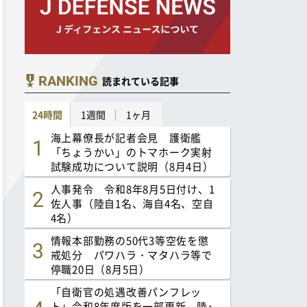
RANKING
読まれている記事
24時間
1週間
1ヶ月
海上幕僚長が記者会見 護衛艦
「ちょうかい」のトマホーク実射
試験成功について説明（8月4日）
人事発令 令和8年8月5日付け、1
佐人事（陸自1名、海自4名、空自
4名）
情報本部勤務の50代3等空佐を懲
戒処分 パワハラ・マタハラ等で
停職20日（8月5日）
「自衛官の処遇改善パンフレッ
ト」令和8年度版を一部更新 陸･