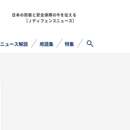
日本の防衛と安全保障の今を伝える
MENU
［Ｊディフェンスニュース］
サイト内検索
ニュース解説
用語集
特集