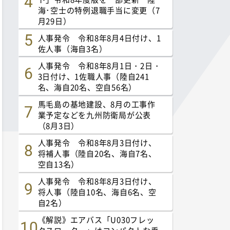
海･空士の特例退職手当に変更（7
月29日）
人事発令 令和8年8月4日付け、1
佐人事（海自3名）
人事発令 令和8年8月1日・2日・
3日付け、1佐職人事（陸自241
名、海自20名、空自56名）
馬毛島の基地建設、8月の工事作
業予定などを九州防衛局が公表
（8月3日）
人事発令 令和8年8月3日付け、
将補人事（陸自20名、海自7名、
空自13名）
人事発令 令和8年8月3日付け、
将人事（陸自10名、海自6名、空
自2名）
《解説》エアバス「U030フレッ