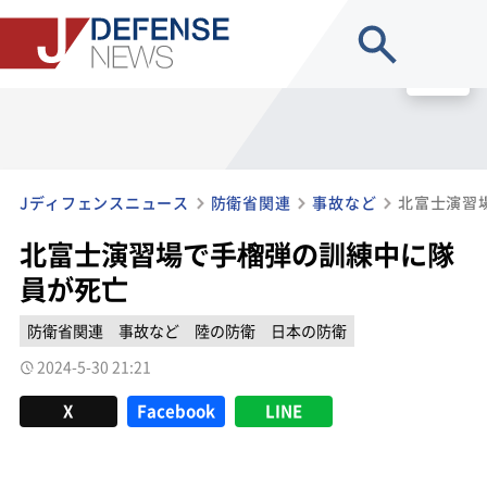
site search
MENU
Jディフェンスニュース
防衛省関連
事故など
北富士演習
北富士演習場で手榴弾の訓練中に隊
員が死亡
防衛省関連
事故など
陸の防衛
日本の防衛
2024-5-30 21:21
X
Facebook
LINE