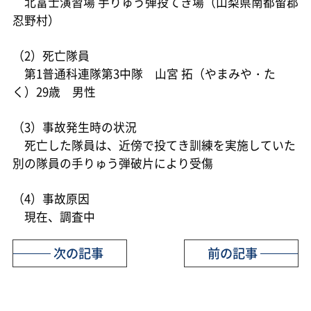
北富士演習場 手りゅう弾投てき場（山梨県南都留郡
忍野村）
（2）死亡隊員
第1普通科連隊第3中隊 山宮 拓（やまみや・た
く）29歳 男性
（3）事故発生時の状況
死亡した隊員は、近傍で投てき訓練を実施していた
別の隊員の手りゅう弾破片により受傷
（4）事故原因
現在、調査中
次の記事
前の記事