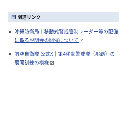
関連リンク
沖縄防衛局｜移動式警戒管制レーダー等の配備
に係る説明会の開催について
航空自衛隊 公式X｜第4移動警戒隊（那覇）の
展開訓練の模様