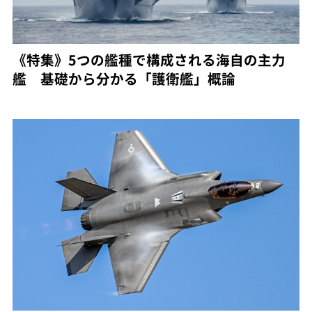
《特集》5つの艦種で構成される海自の主力
艦 基礎から分かる「護衛艦」概論