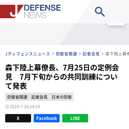
site search
MENU
Jディフェンスニュース
防衛省関連
記者会見
森下陸上幕僚長、7月25日の定例会
見 7月下旬からの共同訓練につい
て発表
防衛省関連
記者会見
日本の防衛
2024-7-26 14:14
X
Facebook
LINE