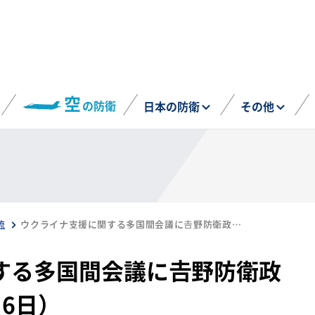
空
の防衛
日本の防衛
その他
流
ウクライナ支援に関する多国間会議に𠮷野防衛政策局次長が参加（9月6日）
する多国間会議に𠮷野防衛政
6日）