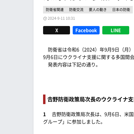
防衛省関連
防衛交流
要人の動き
日本の防衛
2024-9-11 10:31
X
Facebook
LINE
防衛省は令和6（2024）年9月9日（月）
9月6日にウクライナ支援に関する多国間
発表内容は下記の通り。
𠮷野防衛政策局次長のウクライナ
1
𠮷野防衛政策局次長は、9月6日、米
グループ」に参加しました。