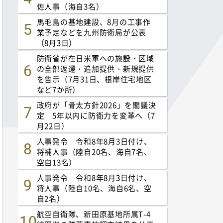
佐人事（海自3名）
馬毛島の基地建設、8月の工事作
業予定などを九州防衛局が公表
（8月3日）
防衛省が在日米軍への施設・区域
の全部返還・追加提供・新規提供
を告示（7月31日、根岸住宅地区
など7か所）
政府が「骨太方針2026」を閣議決
定 5年以内に防衛力を変革へ（7
月22日）
人事発令 令和8年8月3日付け、
将補人事（陸自20名、海自7名、
空自13名）
人事発令 令和8年8月3日付け、
将人事（陸自10名、海自6名、空
自2名）
航空自衛隊、新田原基地所属T-4