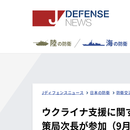
陸
海
の防衛
の防衛
Jディフェンスニュース
日本の防衛
防衛交
ウクライナ支援に関
策局次長が参加（9月