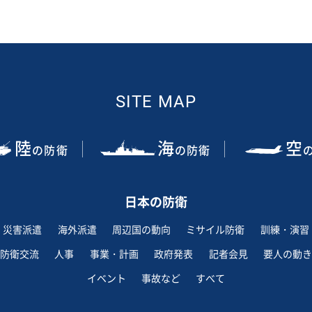
SITE MAP
陸
海
空
の防衛
の防衛
日本の防衛
災害派遣
海外派遣
周辺国の動向
ミサイル防衛
訓練・演習
防衛交流
人事
事業・計画
政府発表
記者会見
要人の動き
イベント
事故など
すべて