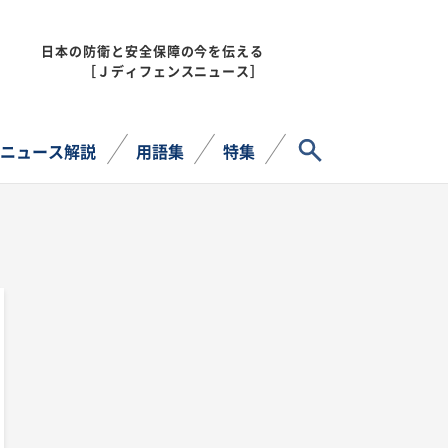
日本の防衛と安全保障の今を伝える
MENU
［Ｊディフェンスニュース］
サイト内検索
ニュース解説
用語集
特集