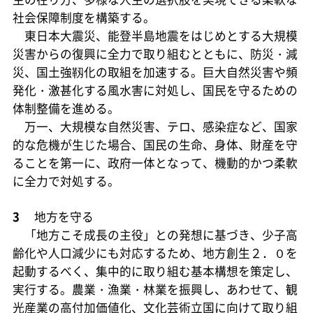
社会保障制度を構築する。
東日本大震災、能登半島地震をはじめとする大規模
災害からの復興に全力で取り組むとともに、防災・減
災、国土強靱化の取組を加速する。巨大自然災害や頻
発化・激甚化する風水害に対処し、国民を守るための
体制整備を進める。
万一、大規模な自然災害、テロ、感染症など、国家
的な危機が生じた場合、国民の生命、身体、財産を守
ることを第一に、政府一体となって、機動的かつ柔軟
に全力で対処する。
3
地方を守る
「地方こそ成長の主役」との発想に基づき、少子高
齢化や人口減少にも対応するため、地方創生２．０を
起動するべく、集中的に取り組む基本構想を策定し、
実行する。農業・漁業・林業を振興し、あわせて、観
光産業の高付加価値化、文化芸術立国に向けて取り組