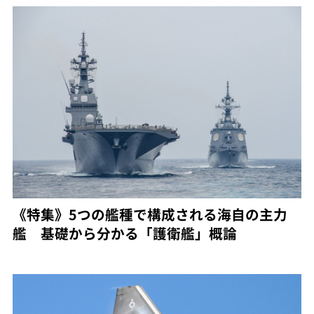
《特集》5つの艦種で構成される海自の主力
艦 基礎から分かる「護衛艦」概論