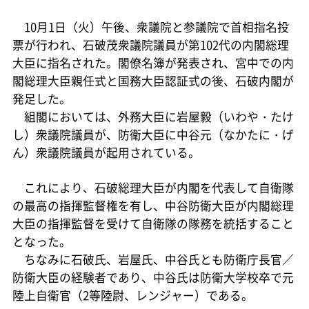
10月1日（火）午後、衆議院と参議院で首相指名投
票が行われ、石破茂衆議院議員が第102代の内閣総理
大臣に指名された。閣僚名簿が発表され、宮中での内
閣総理大臣親任式と国務大臣認証式の後、石破内閣が
発足した。
組閣においては、外務大臣に岩屋毅（いわや・たけ
し）衆議院議員が、防衛大臣に中谷元（なかたに・げ
ん）衆議院議員が起用されている。
これにより、石破総理大臣が内閣を代表して自衛隊
の最高の指揮監督権を有し、中谷防衛大臣が内閣総理
大臣の指揮監督を受けて自衛隊の隊務を統括すること
となった。
ちなみに石破氏、岩屋氏、中谷氏とも防衛庁長官／
防衛大臣の経験者であり、中谷氏は防衛大学校卒で元
陸上自衛官（2等陸尉、レンジャー）である。