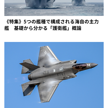
《特集》5つの艦種で構成される海自の主力
艦 基礎から分かる「護衛艦」概論