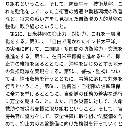
り組むということ。そして、防衛生産・技術基盤、こ
れを強化をして、また自衛官の処遇や勤務環境の改善
など、将来の戦い方をも見据えた自衛隊の人的基盤の
強化に取り組むということ。
第2に、日米共同の抑止力・対処力、これを一層強
化をする。第3に、「自由で開かれたインド太平洋」
の実現に向けて、二国間・多国間の防衛協力・交流を
推進をする。第4に、在日米軍再編を進める中で、抑
止力の維持を図るとともに、沖縄をはじめとする地元
の負担軽減を実現をする。第5に、警戒・監視につい
ては、情報収集を行うとともに、事態に応じて対処を
行うということ。第6に、防衛省・自衛隊の信頼確保
に全力を挙げるとともに、自衛隊の任務の着実な遂行
に万全を期すること。また、自然災害に対して、人命
救助や被災者支援に取り組むということ。そして、官
房長官に協力をして、安全保障に取り組む法整備を含
めて、抑止力の基盤整備に向けた検討を行っていくと