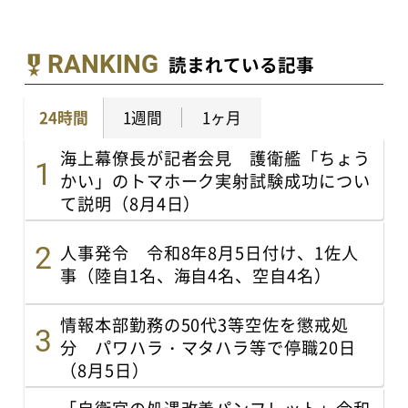
RANKING
読まれている記事
24時間
1週間
1ヶ月
海上幕僚長が記者会見 護衛艦「ちょう
かい」のトマホーク実射試験成功につい
て説明（8月4日）
人事発令 令和8年8月5日付け、1佐人
事（陸自1名、海自4名、空自4名）
情報本部勤務の50代3等空佐を懲戒処
分 パワハラ・マタハラ等で停職20日
（8月5日）