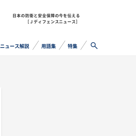
日本の防衛と安全保障の今を伝える
MENU
［Ｊディフェンスニュース］
サイト内検索
ニュース解説
用語集
特集