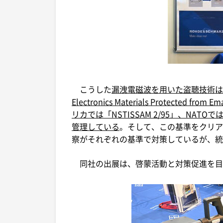
こうした
漏洩電磁波を用いた盗聴技術は、「T
Electronics Materials Protected fr
リカでは「NSTISSAM 2/95」、NAT
管理している
。そして、この基準をクリア
察がそれぞれの基準で対策しているが、統
同社の出展は、啓蒙活動と対策促進を目