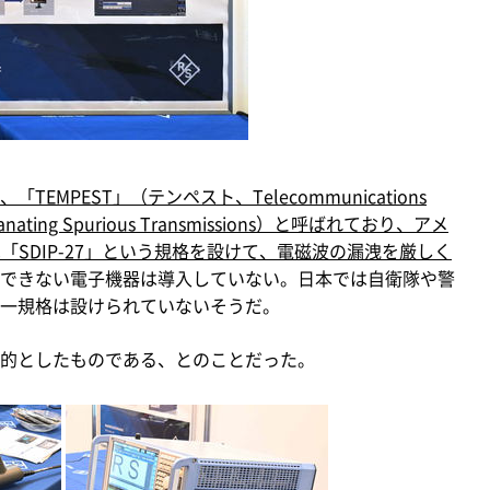
EMPEST」（テンペスト、Telecommunications
om Emanating Spurious Transmissions）と呼ばれており、アメ
Oでは「SDIP-27」という規格を設けて、電磁波の漏洩を厳しく
できない電子機器は導入していない。日本では自衛隊や警
一規格は設けられていないそうだ。
的としたものである、とのことだった。