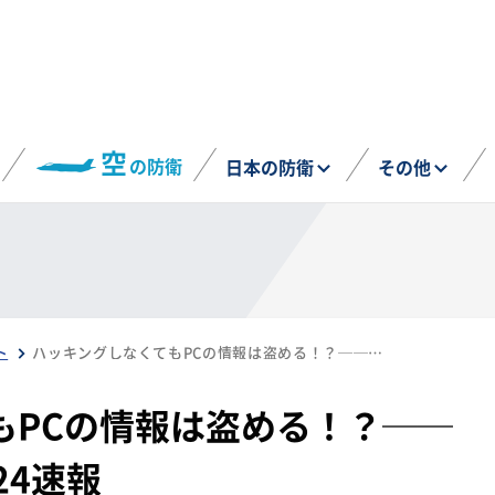
空
の防衛
日本の防衛
その他
ト
ハッキングしなくてもPCの情報は盗める！？──技術シンポジウム2024速報
もPCの情報は盗める！？──
24速報