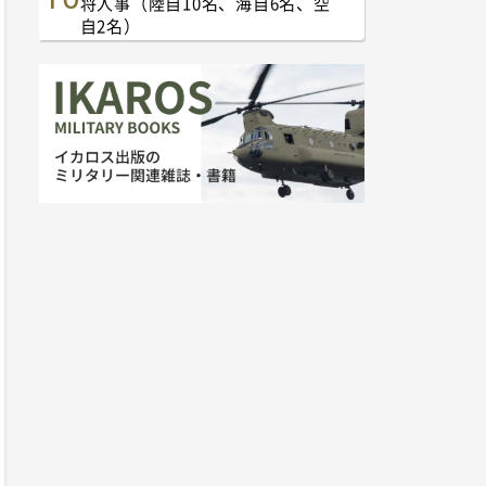
将人事（陸自10名、海自6名、空
自2名）