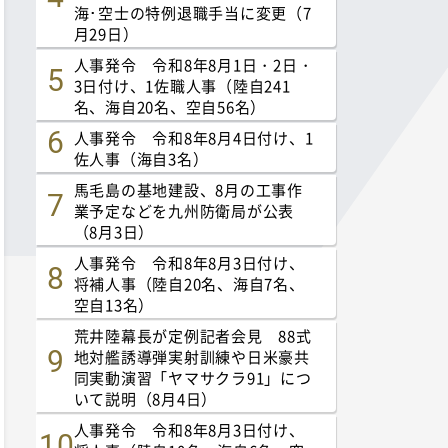
海･空士の特例退職手当に変更（7
月29日）
人事発令 令和8年8月1日・2日・
3日付け、1佐職人事（陸自241
名、海自20名、空自56名）
人事発令 令和8年8月4日付け、1
佐人事（海自3名）
馬毛島の基地建設、8月の工事作
業予定などを九州防衛局が公表
（8月3日）
人事発令 令和8年8月3日付け、
将補人事（陸自20名、海自7名、
空自13名）
荒井陸幕長が定例記者会見 88式
地対艦誘導弾実射訓練や日米豪共
同実動演習「ヤマサクラ91」につ
いて説明（8月4日）
人事発令 令和8年8月3日付け、