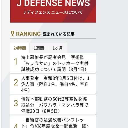
RANKING
読まれている記事
24時間
1週間
1ヶ月
海上幕僚長が記者会見 護衛艦
「ちょうかい」のトマホーク実射
試験成功について説明（8月4日）
人事発令 令和8年8月5日付け、1
佐人事（陸自1名、海自4名、空自
4名）
情報本部勤務の50代3等空佐を懲
戒処分 パワハラ・マタハラ等で
停職20日（8月5日）
「自衛官の処遇改善パンフレッ
ト」令和8年度版を一部更新 陸･