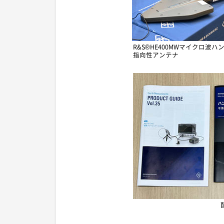
R&S®HE400MWマイクロ波ハ
指向性アンテナ