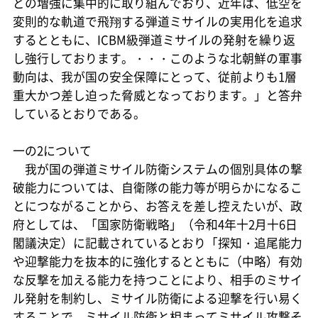
どの増強に集中的に取り組んでおり、近年は、低空を
変則的な軌道で飛翔する弾道ミサイルの実用化を追求
するとともに、ICBM級弾道ミサイルの発射を繰り返
し強行しております。・・・このような北朝鮮の軍事
動向は、我が国の安全保障にとって、従前よりも1層
重大かつ差し迫った脅威となっております。」と答弁
しているとおりである。
一の2について
我が国の弾道ミサイル防衛システムの個別具体の撃
破能力については、自衛隊の能力等が明らかになるこ
とにつながることから、お答えを差し控えたいが、政
府としては、「国家防衛戦略」（令和4年十2月十6日
閣議決定）に記載されているとおり「探知・追尾能力
や迎撃能力を抜本的に強化するとともに（中略）有効
な反撃を加える能力を持つことにより、相手のミサイ
ル発射を制約し、ミサイル防衛による迎撃を行い易く
することで、ミサイル防衛と相まってミサイル攻撃そ