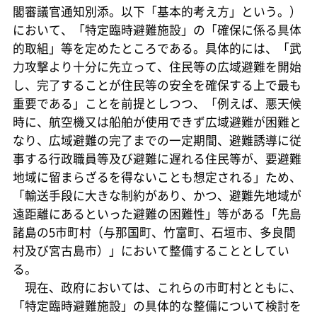
閣審議官通知別添。以下「基本的考え方」という。）
において、「特定臨時避難施設」の「確保に係る具体
的取組」等を定めたところである。具体的には、「武
力攻撃より十分に先立って、住民等の広域避難を開始
し、完了することが住民等の安全を確保する上で最も
重要である」ことを前提としつつ、「例えば、悪天候
時に、航空機又は船舶が使用できず広域避難が困難と
なり、広域避難の完了までの一定期間、避難誘導に従
事する行政職員等及び避難に遅れる住民等が、要避難
地域に留まらざるを得ないことも想定される」ため、
「輸送手段に大きな制約があり、かつ、避難先地域が
遠距離にあるといった避難の困難性」等がある「先島
諸島の5市町村（与那国町、竹富町、石垣市、多良間
村及び宮古島市）」において整備することとしてい
る。
現在、政府においては、これらの市町村とともに、
「特定臨時避難施設」の具体的な整備について検討を