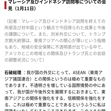
マレーシア及びインドネシア訪問等についての会
見（1月11日）
（記者：マレーシア及びインドネシア訪問を終えての
所感及び対中国という観点で今回得られた成果と今後
の課題について。また、対米外交について、トランプ
次期大統領は、東南アジアへの関心が薄いという指摘
もあり、地域の安全保障に不透明感が出ている中で、
アメリカとこの地域との関係及びトランプ氏との会談
の調整状況について）
石破総理
：我が国の外交にとって、ASEAN（東南ア
ジア諸国連合）との関係というのは極めて重要なもの
であります。不透明さを増している国際情勢の中にあ
って、我が国が今後外交を展開するにおきまして、東
南アジアとの関係を強化をする、信頼関係を強化をす
る、これは極めて重要なことであるというふうに私は