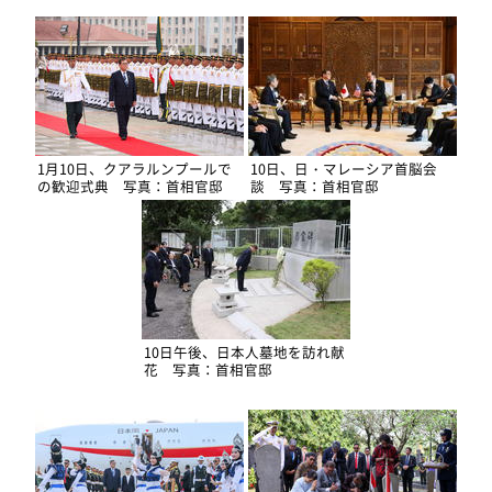
1月10日、クアラルンプールで
10日、日・マレーシア首脳会
の歓迎式典 写真：首相官邸
談 写真：首相官邸
10日午後、日本人墓地を訪れ献
花 写真：首相官邸