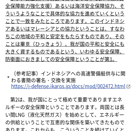
全保障能力強化支援）あるいは海洋安全保障協力、そ
ういうようなことで具体的な協力を進めていくという
ことで一致をみたところであります。このインドネシ
アあるいはマレーシアとの協力ということは、すなわ
ちこの地域の平和と安定をもたらすものであり、その
ことは畢竟（ひっきょう）、我が国の平和と安全にも
大きく資するものであるという、いわゆる安全保障、
防衛面におきましての安全保障ということが第1。
（参考記事）インドネシアへの高速警備艇供与に関
わる書簡の署名・交換を実施
https://j-defense.ikaros.jp/docs/mod/002472.html
第2は、我が国にとって極めて重要でありますエネ
ルギーの安全保障ということであります。両国とは長
い間LNG（液化天然ガス）を始めとして、エネルギー
の供給ということで互恵的な関係を築いてきたもので
あります。これからも、こういうことを続けていくと