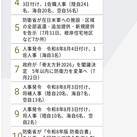
3日付け、1佐職人事（陸自241
名、海自20名、空自56名）
防衛省が在日米軍への施設・区域
の全部返還・追加提供・新規提供
を告示（7月31日、根岸住宅地区
など7か所）
人事発令 令和8年8月4日付け、1
佐人事（海自3名）
政府が「骨太方針2026」を閣議決
定 5年以内に防衛力を変革へ（7
月22日）
人事発令 令和8年8月3日付け、
将補人事（陸自20名、海自7名、
空自13名）
人事発令 令和8年8月3日付け、
将人事（陸自10名、海自6名、空
自2名）
防衛省が「令和8年版 防衛白書」