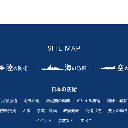
SITE MAP
陸
海
空
の防衛
の防衛
日本の防衛
災害派遣
海外派遣
周辺国の動向
ミサイル防衛
訓練・演習
防衛交流
人事
事業・計画
政府発表
記者会見
要人の動き
イベント
事故など
すべて