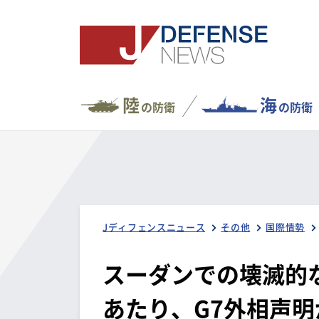
陸
海
の防衛
の防衛
Jディフェンスニュース
その他
国際情勢
スーダンでの壊滅的
あたり、G7外相声明