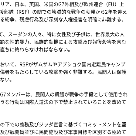
ア、日本、英国、米国のG7外相及び欧州連合（EU）上
援部隊（RSF）の間での壊滅的な戦争の勃発から2年を迎え
る紛争、残虐行為及び深刻な人権侵害を明確に非難する。
して、スーダンの人々、特に女性及び子供は、世界最大の人
範な性的暴力、民族的動機による攻撃及び報復殺害を含む
直ちに終わらなければならない。
いて、RSFがザムザムやアブショク国内避難民キャンプ
傷者をもたらしている攻撃を強く非難する。民間人は保護
ない。
G7メンバーは、民間人の飢餓が戦争の手段として使用され
うな行動は国際人道法の下で禁止されていることを改めて
の下での義務及びジッダ宣言に基づくコミットメントを堅
及び戦闘員並びに民間施設及び軍事目標を区別する極めて