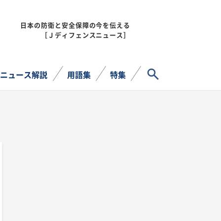
日本の防衛と安全保障の今を伝える
MENU
［Ｊディフェンスニュース］
サイト内検索
ニュース解説
用語集
特集