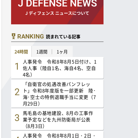
RANKING
読まれている記事
24時間
1週間
1ヶ月
人事発令 令和8年8月5日付け、1
佐人事（陸自1名、海自4名、空自
4名）
「自衛官の処遇改善パンフレッ
ト」令和8年度版を一部更新 陸･
海･空士の特例退職手当に変更（7
月29日）
馬毛島の基地建設、8月の工事作
業予定などを九州防衛局が公表
（8月3日）
人事発令 令和8年8月1日・2日・