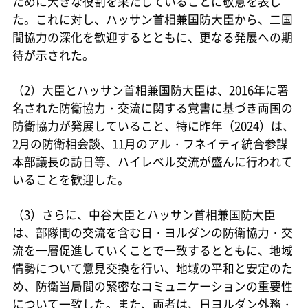
ために大きな役割を果たしていることに敬意を表し
た。これに対し、ハッサン首相兼国防大臣から、二国
間協力の深化を歓迎するとともに、更なる発展への期
待が示された。
（2）大臣とハッサン首相兼国防大臣は、2016年に署
名された防衛協力・交流に関する覚書に基づき両国の
防衛協力が発展していること、特に昨年（2024）は、
2月の防衛相会談、11月のアル・フネイティ統合参謀
本部議長の訪日等、ハイレベル交流が盛んに行われて
いることを歓迎した。
（3）さらに、中谷大臣とハッサン首相兼国防大臣
は、部隊間の交流を含む日・ヨルダンの防衛協力・交
流を一層促進していくことで一致するとともに、地域
情勢について意見交換を行い、地域の平和と安定のた
め、防衛当局間の緊密なコミュニケーションの重要性
について一致した。また、両者は、日ヨルダン外務・