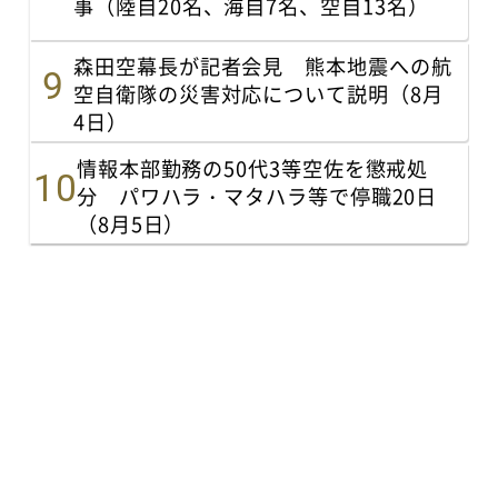
事（陸自20名、海自7名、空自13名）
森田空幕長が記者会見 熊本地震への航
空自衛隊の災害対応について説明（8月
4日）
情報本部勤務の50代3等空佐を懲戒処
分 パワハラ・マタハラ等で停職20日
（8月5日）