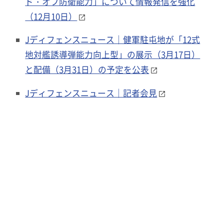
ド・オフ防衛能力」について情報発信を強化
（12月10日）
Jディフェンスニュース｜健軍駐屯地が「12式
地対艦誘導弾能力向上型」の展示（3月17日）
と配備（3月31日）の予定を公表
Jディフェンスニュース｜記者会見