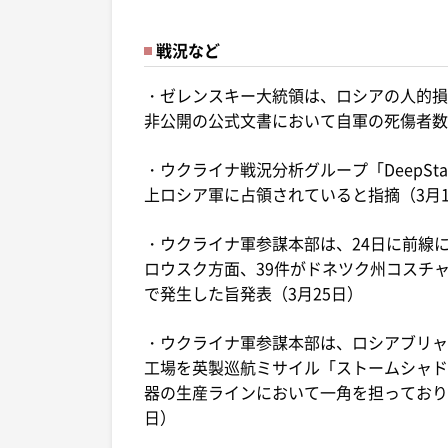
戦況など
・ゼレンスキー大統領は、ロシアの人的損
非公開の公式文書において自軍の死傷者数を
・ウクライナ戦況分析グループ「DeepS
上ロシア軍に占領されていると指摘（3月1
・ウクライナ軍参謀本部は、24日に前線に
ロウスク方面、39件がドネツク州コスチ
で発生した旨発表（3月25日）
・ウクライナ軍参謀本部は、ロシアブリャ
工場を英製巡航ミサイル「ストームシャド
器の生産ラインにおいて一角を担っており
日）