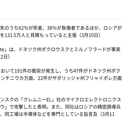
失のうち62％が死者、38％が負傷者であるほか、ロシアが
131.5万人と見積もっていると主張（3月10日）
tate」は、ドネツク州ポクロウスクとミルノフラードが事実
2日）
おいて191件の衝突が発生し、うち47件がドネツク州ポク
ャンチニウカ方面、22件がザポリッジャ州フリャイポレ方面
ンスクの「クレムニーEL」社のマイクロエレクトロニクス
ウ」で攻撃したと表明。また、同社はロシアの精密誘導兵
、同工場は半導体などを専門としている旨言及（3月11