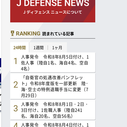
RANKING
読まれている記事
24時間
1週間
1ヶ月
人事発令 令和8年8月5日付け、1
佐人事（陸自1名、海自4名、空自
4名）
「自衛官の処遇改善パンフレッ
ト」令和8年度版を一部更新 陸･
海･空士の特例退職手当に変更（7
月29日）
人事発令 令和8年8月1日・2日・
3日付け、1佐職人事（陸自241
名、海自20名、空自56名）
人事発令 令和8年8月4日付け、1