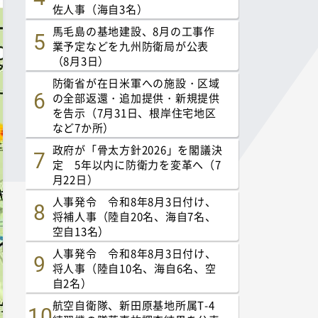
佐人事（海自3名）
馬毛島の基地建設、8月の工事作
業予定などを九州防衛局が公表
（8月3日）
防衛省が在日米軍への施設・区域
の全部返還・追加提供・新規提供
を告示（7月31日、根岸住宅地区
など7か所）
政府が「骨太方針2026」を閣議決
定 5年以内に防衛力を変革へ（7
月22日）
人事発令 令和8年8月3日付け、
将補人事（陸自20名、海自7名、
空自13名）
人事発令 令和8年8月3日付け、
将人事（陸自10名、海自6名、空
自2名）
航空自衛隊、新田原基地所属T-4