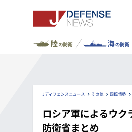
陸
海
の防衛
の防衛
Jディフェンスニュース
その他
国際情勢
ロシア軍によるウクラ
防衛省まとめ