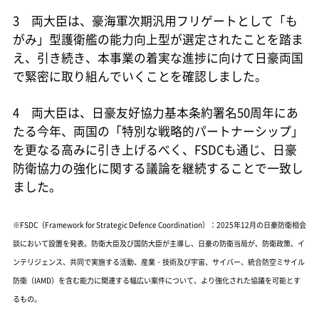
3 両大臣は、豪海軍次期汎用フリゲートとして「も
がみ」型護衛艦の能力向上型が選定されたことを踏ま
え、引き続き、本事業の着実な進捗に向けて日豪両国
で緊密に取り組んでいくことを確認しました。
4 両大臣は、日豪友好協力基本条約署名50周年にあ
たる今年、両国の「特別な戦略的パートナーシップ」
を更なる高みに引き上げるべく、FSDCも通じ、日豪
防衛協力の強化に関する議論を継続することで一致し
ました。
※FSDC（Framework for Strategic Defence Coordination）：2025年12月の日豪防衛相会
談において設置を発表。防衛大臣及び国防大臣が主導し、日豪の防衛当局が、防衛政策、イ
ンテリジェンス、共同で実施する活動、産業・技術及び宇宙、サイバー、統合防空ミサイル
防衛（IAMD）を含む能力に関連する幅広い案件について、より強化された協議を可能とす
るもの。