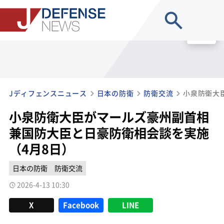
site search
MENU
Jディフェンスニュース
日本の防衛
防衛交流
小泉防衛大臣がマールズ豪州副首相
兼国防大臣と日豪防衛相会談を実施
（4月8日）
日本の防衛
防衛交流
2026-4-13 10:30
X
Facebook
LINE