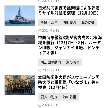
2024-12-13
日米共同訓練で護衛艦による弾道
ミサイル対処を演練（12月10日）
訓練・演習
防衛交流
海の防衛
2024-12-12
中国海軍艦艇3隻が宮古島の北東海
域を航行（12月7日・8日、ルーヤ
ンⅢ級、ジャンカイⅡ級、ドンデ
ィアオ級）
周辺国の動向
海の防衛
2024-12-11
本田防衛副大臣がスウェーデン国
防大臣と護衛艦「いなづま」等を
視察（12月4日）
要人の動き
海の防衛
2024-12-10