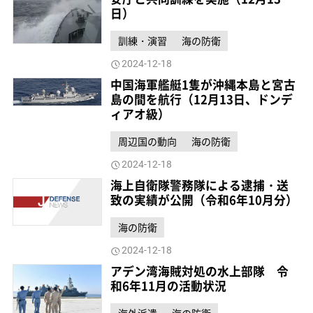
日）
訓練・演習
海の防衛
2024-12-18
中国海軍艦艇1隻が沖縄本島と宮古
島の間を航行（12月13日、ドンデ
ィアオ級）
周辺国の動向
海の防衛
2024-12-18
海上自衛隊警務隊による逮捕・送
致の実績が公開（令和6年10月分）
海の防衛
2024-12-18
アデン湾海賊対処の水上部隊 令
和6年11月の活動状況
海外派遣
海の防衛