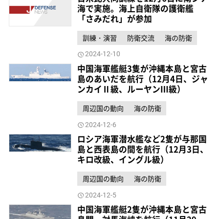
海で実施。海上自衛隊の護衛艦
「さみだれ」が参加
訓練・演習
防衛交流
海の防衛
2024-12-10
中国海軍艦艇3隻が沖縄本島と宮古
島のあいだを航行（12月4日、ジャ
ンカイⅡ級、ルーヤンⅢ級）
周辺国の動向
海の防衛
2024-12-6
ロシア海軍潜水艦など2隻が与那国
島と西表島の間を航行（12月3日、
キロ改級、イングル級）
周辺国の動向
海の防衛
2024-12-5
中国海軍艦艇2隻が沖縄本島と宮古