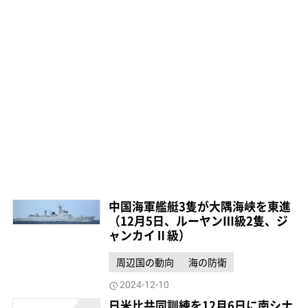
中国海軍艦艇3隻が大隅海峡を東進
（12月5日、ルーヤンⅢ級2隻、ジ
ャンカイⅡ級）
周辺国の動向
海の防衛
2024-12-10
日米比共同訓練を12月6日に南シナ