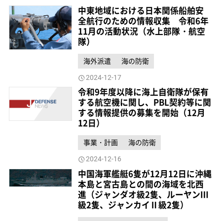
中東地域における日本関係船舶安
全航行のための情報収集 令和6年
11月の活動状況（水上部隊・航空
隊）
海外派遣
海の防衛
2024-12-17
令和9年度以降に海上自衛隊が保有
する航空機に関し、PBL契約等に関
する情報提供の募集を開始（12月
12日）
事業・計画
海の防衛
2024-12-16
中国海軍艦艇6隻が12月12日に沖縄
本島と宮古島との間の海域を北西
進（ジャンダオ級2隻、ルーヤンⅢ
級2隻、ジャンカイⅡ級2隻）