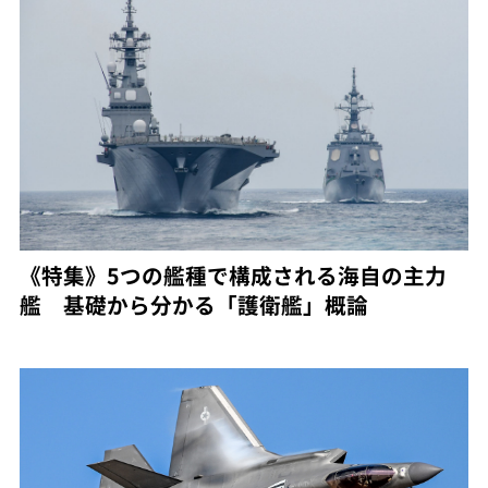
《特集》5つの艦種で構成される海自の主力
艦 基礎から分かる「護衛艦」概論