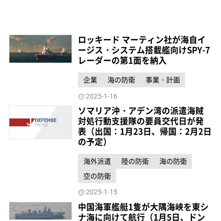
ロッキード マーティン社が海自イ
ージス・システム搭載艦向けSPY-7
レーダーの第1面を納入
企業
海の防衛
事業・計画
2025-1-16
ソマリア沖・アデン湾の派遣海賊
対処行動支援隊の要員交代日が発
表（出国：1月23日、帰国：2月2日
の予定）
海外派遣
陸の防衛
海の防衛
空の防衛
2025-1-15
中国海軍艦艇1隻が大隅海峡を東シ
ナ海に向けて航行（1月5日、ドン