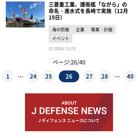
三菱重工業、護衛艦「ながら」の
命名・進水式を長崎で実施（12月
19日）
海の防衛
企業
事業・計画
イベント
2024-12-23
ページ:26/40
26
1
24
25
27
28
40
…
…