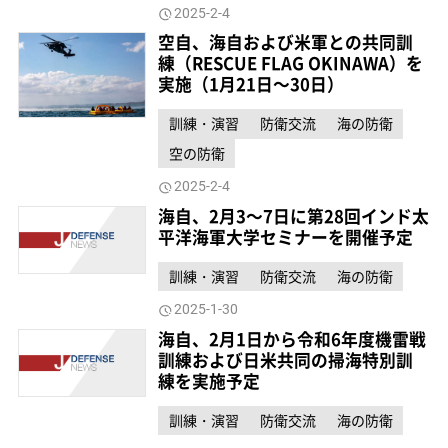
2025-2-4
空自、海自および米軍との共同訓
練（RESCUE FLAG OKINAWA）を
実施（1月21日～30日）
訓練・演習
防衛交流
海の防衛
空の防衛
2025-2-4
海自、2月3～7日に第28回インド太
平洋海軍大学セミナーを開催予定
訓練・演習
防衛交流
海の防衛
2025-1-30
海自、2月1日から令和6年度機雷戦
訓練および日米共同の掃海特別訓
練を実施予定
訓練・演習
防衛交流
海の防衛