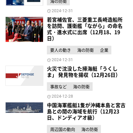
海の防衛
2024-12-31
若宮補佐官、三菱重工長崎造船所
を訪問、護衛艦「ながら」の命名
式・進水式に出席（12月18、19
日）
要人の動き
海の防衛
企業
2024-12-31
火災で沈没した掃海艇「うくし
ま」 発見物を揚収（12月26日）
事故など
海の防衛
2024-12-28
中国海軍艦艇1隻が沖縄本島と宮古
島との間の海域を航行（12月23
日、ドンディアオ級）
周辺国の動向
海の防衛