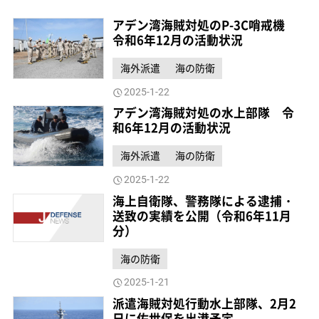
アデン湾海賊対処のP-3C哨戒機
令和6年12月の活動状況
海外派遣
海の防衛
2025-1-22
アデン湾海賊対処の水上部隊 令
和6年12月の活動状況
海外派遣
海の防衛
2025-1-22
海上自衛隊、警務隊による逮捕・
送致の実績を公開（令和6年11月
分）
海の防衛
2025-1-21
派遣海賊対処行動水上部隊、2月2
日に佐世保を出港予定