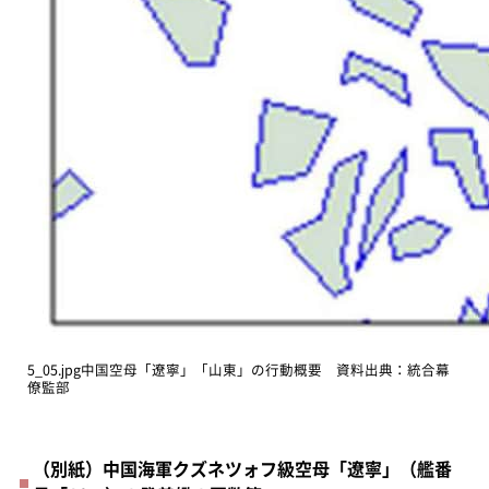
5_05.jpg中国空母「遼寧」「山東」の行動概要 資料出典：統合幕
僚監部
（別紙）中国海軍クズネツォフ級空母「遼寧」（艦番