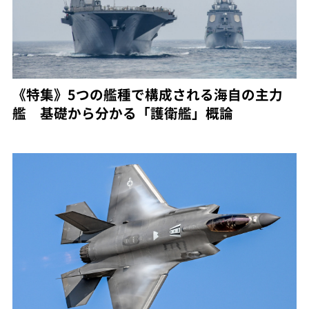
《特集》5つの艦種で構成される海自の主力
艦 基礎から分かる「護衛艦」概論