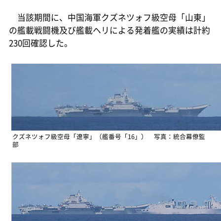
当該期間に、中国海軍クズネツォフ級空母「山東」
の艦載戦闘機及び艦載ヘリによる発着艦の実績は計約
230回確認した。
クズネツォフ級空母「遼寧」（艦番号「16」） 写真：統合幕僚監
部