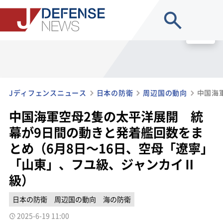
site search
MENU
Jディフェンスニュース
日本の防衛
周辺国の動向
中国海軍空母2隻の太平洋展開 統
幕が9日間の動きと発着艦回数をま
とめ（6月8日～16日、空母「遼寧」
「山東」、フユ級、ジャンカイⅡ
級）
日本の防衛
周辺国の動向
海の防衛
2025-6-19 11:00