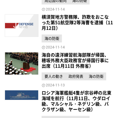
周辺国の動向
海の防衛
2024-11-14
横須賀地方警務隊、詐欺をおこな
った第51航空隊2等海曹を逮捕（11
月12日）
海の防衛
2024-11-14
海自の遠洋練習航海部隊が帰国、
穂坂外務大臣政務官が帰国行事に
出席（11月11日 外務省）
要人の動き
政府発表
海の防衛
2024-11-13
ロシア海軍艦艇4隻が宗谷岬の北東
海域を航行（11月11日、ウダロイ
級、マルシャル・ネデリン級、バ
クラザン級、ヤーセン級）