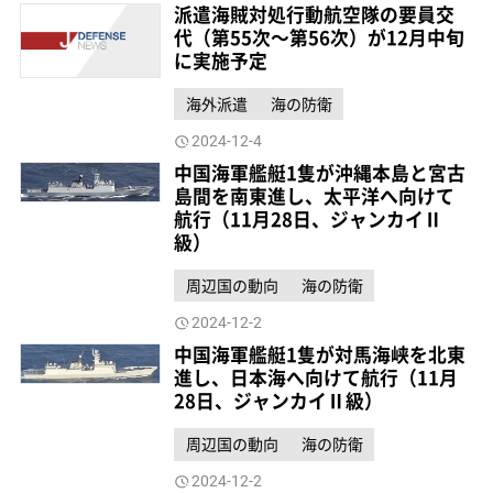
派遣海賊対処行動航空隊の要員交
代（第55次～第56次）が12月中旬
に実施予定
海外派遣
海の防衛
2024-12-4
中国海軍艦艇1隻が沖縄本島と宮古
島間を南東進し、太平洋へ向けて
航行（11月28日、ジャンカイⅡ
級）
周辺国の動向
海の防衛
2024-12-2
中国海軍艦艇1隻が対馬海峡を北東
進し、日本海へ向けて航行（11月
28日、ジャンカイⅡ級）
周辺国の動向
海の防衛
2024-12-2