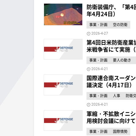
防衛装備庁、「第4
年4月24日）
事業・計画
空の防衛
2026-4-27
第4回日米防衛産業協
米戦争省にて実施（
事業・計画
要人の動き
2026-4-21
国際連合南スーダン
議決定（4月17日）
事業・計画
人事
防衛
2026-4-21
軍縮・不拡散イニシ
用検討会議に向けて
事業・計画
国際情勢