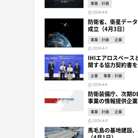
事業・計画
2026-4-8
防衛省、衛星データ
成立（4月3日）
事業・計画
企業
2026-4-7
IHIエアロスペー
関する協力契約書を
企業
事業・計画
2026-4-6
防衛装備庁、次期D
事業の情報提供企業
事業・計画
企業
2026-4-3
馬毛島の基地建設、
（4月1日）