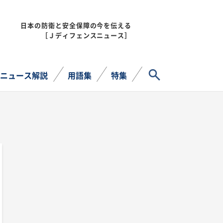
日本の防衛と安全保障の今を伝える
MENU
［Ｊディフェンスニュース］
サイト内検索
ニュース解説
用語集
特集