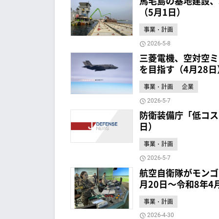
馬毛島の基地建設、
（5月1日）
事業・計画
2026-5-8
三菱電機、空対空ミサ
を目指す（4月28日
事業・計画
企業
2026-5-7
防衛装備庁「低コス
日）
事業・計画
2026-5-7
航空自衛隊がモンゴ
月20日～令和8年4
事業・計画
2026-4-30