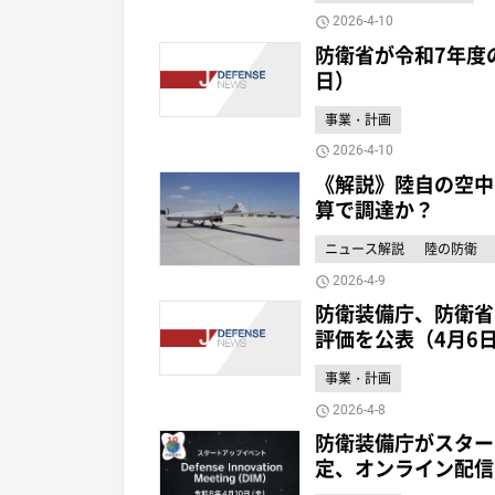
2026-4-10
防衛省が令和7年度
日）
事業・計画
2026-4-10
《解説》陸自の空中
算で調達か？
ニュース解説
陸の防衛
2026-4-9
防衛装備庁、防衛省
評価を公表（4月6
事業・計画
2026-4-8
防衛装備庁がスター
定、オンライン配信