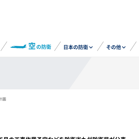
空
の防衛
日本の防衛
その他
計画