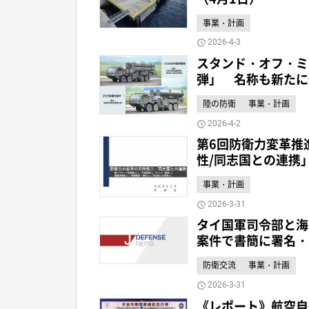
事業・計画
2026-4-3
スタンド・オフ・ミ
弾」 名称も新たに
陸の防衛
事業・計画
2026-4-2
第6回防衛力変革推
性/同志国との連携
事業・計画
2026-3-31
タイ国軍司令部と海
案件で書簡に署名・
防衛交流
事業・計画
2026-3-31
《レポート》航空自