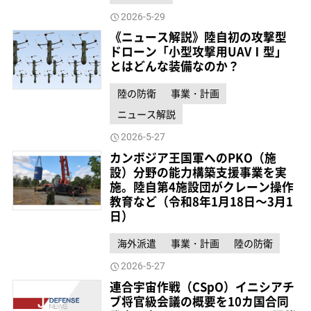
2026-5-29
《ニュース解説》陸自初の攻撃型
ドローン「小型攻撃用UAVⅠ型」
とはどんな装備なのか？
陸の防衛
事業・計画
ニュース解説
2026-5-27
カンボジア王国軍へのPKO（施
設）分野の能力構築支援事業を実
施。陸自第4施設団がクレーン操作
教育など（令和8年1月18日～3月1
日）
海外派遣
事業・計画
陸の防衛
2026-5-27
連合宇宙作戦（CSpO）イニシアチ
ブ将官級会議の概要を10カ国合同