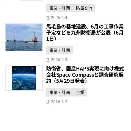
事業・計画
防衛交流
2026-6-4
馬毛島の基地建設、6月の工事作業
予定などを九州防衛局が公表（6月
1日）
事業・計画
2026-6-3
防衛省、国産HAPS実現に向け株式
会社Space Compassと調査研究契
約（5月29日発表）
事業・計画
企業
2026-6-2