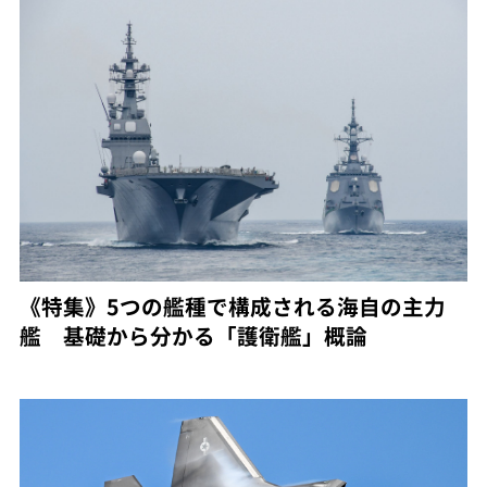
《特集》5つの艦種で構成される海自の主力
艦 基礎から分かる「護衛艦」概論