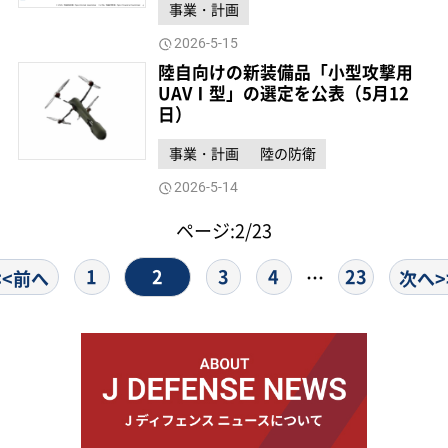
事業・計画
2026-5-15
陸自向けの新装備品「小型攻撃用
UAVⅠ型」の選定を公表（5月12
日）
事業・計画
陸の防衛
2026-5-14
ページ:2/23
2
1
3
4
23
…
<<前へ
次へ>