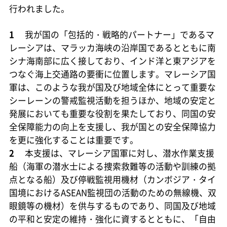
行われました。
1
我が国の「包括的・戦略的パートナー」であるマ
レーシアは、マラッカ海峡の沿岸国であるとともに南
シナ海南部に広く接しており、インド洋と東アジアを
つなぐ海上交通路の要衝に位置します。マレーシア国
軍は、このような我が国及び地域全体にとって重要な
シーレーンの警戒監視活動を担うほか、地域の安定と
発展においても重要な役割を果たしており、同国の安
全保障能力の向上を支援し、我が国との安全保障協力
を更に強化することは重要です。
2
本支援は、マレーシア国軍に対し、潜水作業支援
船（海軍の潜水士による捜索救難等の活動や訓練の拠
点となる船）及び停戦監視用機材（カンボジア・タイ
国境におけるASEAN監視団の活動のための無線機、双
眼鏡等の機材）を供与するものであり、同国及び地域
の平和と安定の維持・強化に資するとともに、「自由