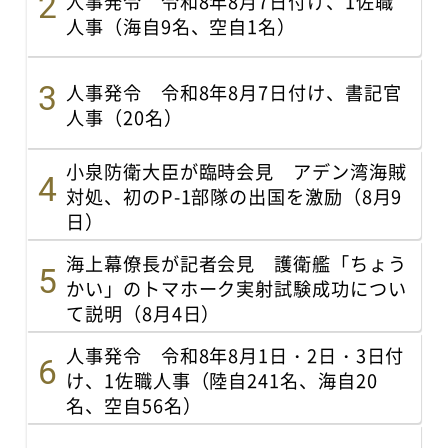
人事発令 令和8年8月7日付け、1佐職
人事（海自9名、空自1名）
人事発令 令和8年8月7日付け、書記官
人事（20名）
小泉防衛大臣が臨時会見 アデン湾海賊
対処、初のP-1部隊の出国を激励（8月9
日）
海上幕僚長が記者会見 護衛艦「ちょう
かい」のトマホーク実射試験成功につい
て説明（8月4日）
人事発令 令和8年8月1日・2日・3日付
け、1佐職人事（陸自241名、海自20
名、空自56名）