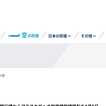
空
の防衛
日本の防衛
その他
計画