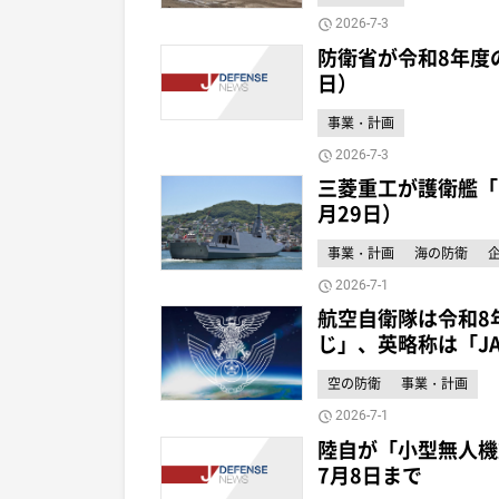
2026-7-3
防衛省が令和8年度
日）
事業・計画
2026-7-3
三菱重工が護衛艦「
月29日）
事業・計画
海の防衛
2026-7-1
航空自衛隊は令和8
じ」、英略称は「JA
空の防衛
事業・計画
2026-7-1
陸自が「小型無人機
7月8日まで