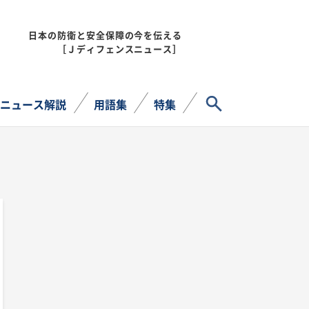
日本の防衛と安全保障の今を伝える
MENU
［Ｊディフェンスニュース］
サイト内検索
ニュース解説
用語集
特集