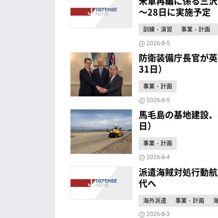
米軍再編に係る三沢
～28日に実施予定
訓練・演習
事業・計画
2026-8-5
防衛装備庁長官が英
31日）
事業・計画
2026-8-5
馬毛島の基地建設、
日）
事業・計画
2026-8-4
派遣海賊対処行動航
代へ
海外派遣
事業・計画
2026-8-3