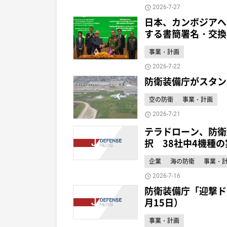
2026-7-27
日本、カンボジアへ
する書簡署名・交換
事業・計画
2026-7-22
防衛装備庁がスタン
空の防衛
事業・計画
2026-7-21
テラドローン、防衛
択 38社中4機種の
企業
海の防衛
事業・
2026-7-16
防衛装備庁「迎撃ド
月15日）
事業・計画