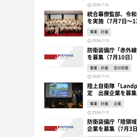
2026-7-16
統合幕僚監部、令和
を実施（7月7日～1
事業・計画
2026-7-15
防衛装備庁「赤外線
を募集（7月10日）
事業・計画
空の防衛
2026-7-14
陸上自衛隊「Landpo
定 出展企業を募集
事業・計画
企業
2026-7-13
防衛装備庁「陸領域
企業を募集（7月3