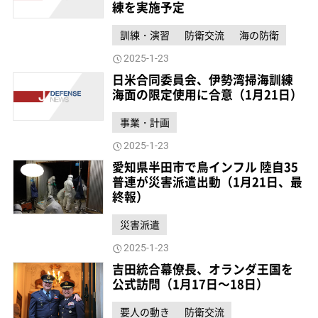
練を実施予定
訓練・演習
防衛交流
海の防衛
2025-1-23
日米合同委員会、伊勢湾掃海訓練
海面の限定使用に合意（1月21日）
事業・計画
2025-1-23
愛知県半田市で鳥インフル 陸自35
普連が災害派遣出動（1月21日、最
終報）
災害派遣
2025-1-23
吉田統合幕僚長、オランダ王国を
公式訪問（1月17日～18日）
要人の動き
防衛交流