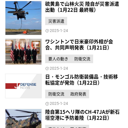
硫黄島で山林火災 陸自が災害派遣
出動（1月22日 最終報）
災害派遣
2025-1-24
ワシントンで日米豪印外相が会
合、共同声明発表（1月21日）
要人の動き
防衛交流
2025-1-24
日・モンゴル防衛装備品・技術移
転協定が発効（1月22日）
防衛交流
政府発表
2025-1-24
陸自第15ヘリ隊のCH-47JAが新石
垣空港に予防着陸（1月22日）