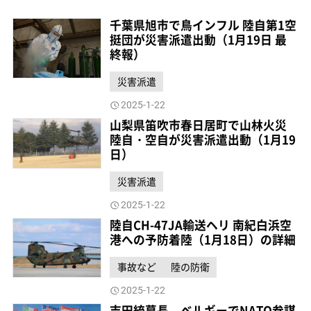
千葉県旭市で鳥インフル 陸自第1空
挺団が災害派遣出動（1月19日 最
終報）
災害派遣
2025-1-22
山梨県笛吹市春日居町で山林火災
陸自・空自が災害派遣出動（1月19
日）
災害派遣
2025-1-22
陸自CH-47JA輸送ヘリ 南紀白浜空
港への予防着陸（1月18日）の詳細
事故など
陸の防衛
2025-1-22
吉田統幕長、ベルギーでNATO参謀