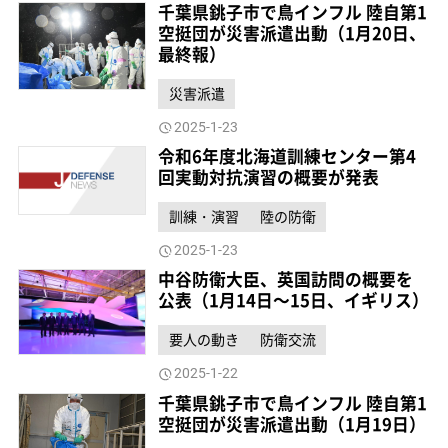
千葉県銚子市で鳥インフル 陸自第1
空挺団が災害派遣出動（1月20日、
最終報）
災害派遣
2025-1-23
令和6年度北海道訓練センター第4
回実動対抗演習の概要が発表
訓練・演習
陸の防衛
2025-1-23
中谷防衛大臣、英国訪問の概要を
公表（1月14日～15日、イギリス）
要人の動き
防衛交流
2025-1-22
千葉県銚子市で鳥インフル 陸自第1
空挺団が災害派遣出動（1月19日）