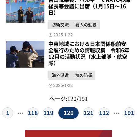
総長等会議に出席（1月15日～16
日）
防衛交流
要人の動き
2025-1-22
中東地域における日本関係船舶安
全航行のための情報収集 令和6年
12月の活動状況（水上部隊・航空
隊）
海外派遣
海の防衛
2025-1-22
ページ:120/191
120
1
118
119
121
122
191
…
…