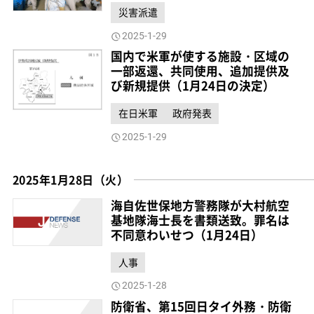
災害派遣
2025-1-29
国内で米軍が使する施設・区域の
一部返還、共同使用、追加提供及
び新規提供（1月24日の決定）
在日米軍
政府発表
2025-1-29
2025年1月28日（火）
海自佐世保地方警務隊が大村航空
基地隊海士長を書類送致。罪名は
不同意わいせつ（1月24日）
人事
2025-1-28
防衛省、第15回日タイ外務・防衛