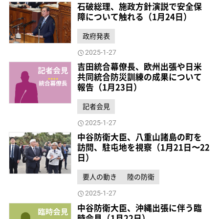
石破総理、施政方針演説で安全保
障について触れる（1月24日）
政府発表
2025-1-27
吉田統合幕僚長、欧州出張や日米
共同統合防災訓練の成果について
報告（1月23日）
記者会見
2025-1-27
中谷防衛大臣、八重山諸島の町を
訪問、駐屯地を視察（1月21日〜22
日）
要人の動き
陸の防衛
2025-1-27
中谷防衛大臣、沖縄出張に伴う臨
時会見（1月22日）