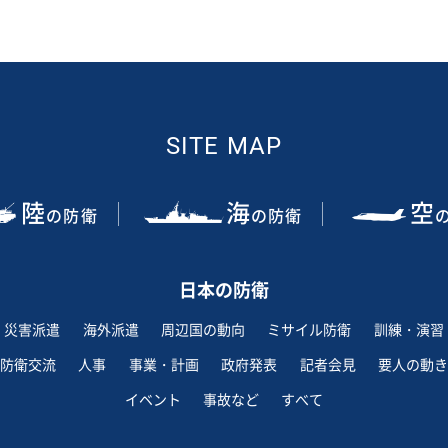
SITE MAP
陸
海
空
の防衛
の防衛
日本の防衛
災害派遣
海外派遣
周辺国の動向
ミサイル防衛
訓練・演習
防衛交流
人事
事業・計画
政府発表
記者会見
要人の動き
イベント
事故など
すべて