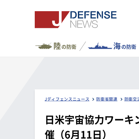
陸
海
の防衛
の防衛
Jディフェンスニュース
防衛省関連
防衛交
日米宇宙協力ワーキン
催（6月11日）