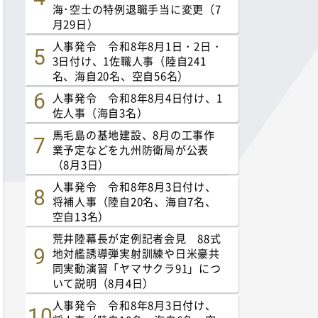
海･空士の特例退職手当に変更（7
月29日）
人事発令 令和8年8月1日・2日・
3日付け、1佐職人事（陸自241
名、海自20名、空自56名）
人事発令 令和8年8月4日付け、1
佐人事（海自3名）
馬毛島の基地建設、8月の工事作
業予定などを九州防衛局が公表
（8月3日）
人事発令 令和8年8月3日付け、
将補人事（陸自20名、海自7名、
空自13名）
荒井陸幕長が定例記者会見 88式
地対艦誘導弾実射訓練や日米豪共
同実動演習「ヤマサクラ91」につ
いて説明（8月4日）
人事発令 令和8年8月3日付け、