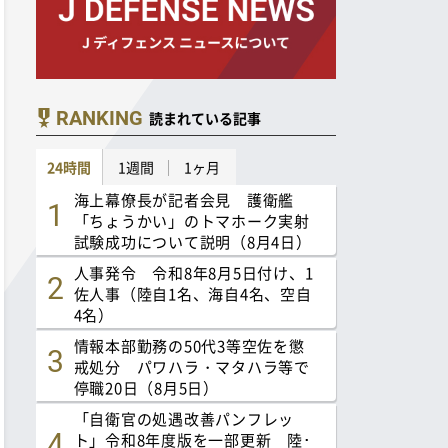
RANKING
読まれている記事
24時間
1週間
1ヶ月
海上幕僚長が記者会見 護衛艦
「ちょうかい」のトマホーク実射
試験成功について説明（8月4日）
人事発令 令和8年8月5日付け、1
佐人事（陸自1名、海自4名、空自
4名）
情報本部勤務の50代3等空佐を懲
戒処分 パワハラ・マタハラ等で
停職20日（8月5日）
「自衛官の処遇改善パンフレッ
ト」令和8年度版を一部更新 陸･