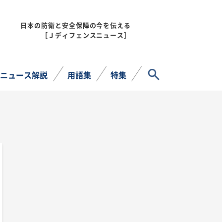
日本の防衛と安全保障の今を伝える
MENU
［Ｊディフェンスニュース］
サイト内検索
ニュース解説
用語集
特集