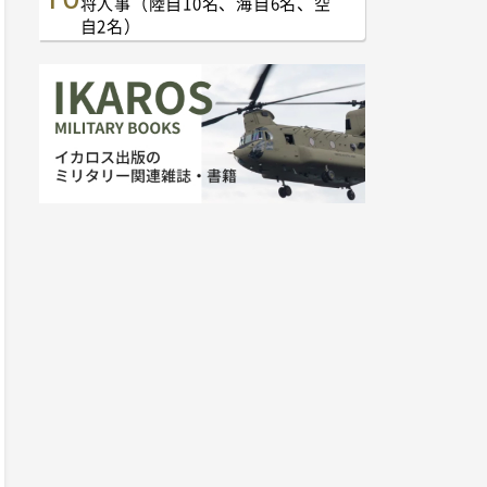
将人事（陸自10名、海自6名、空
自2名）