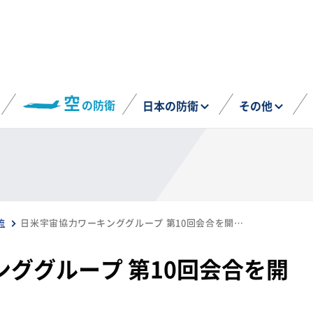
空
の防衛
日本の防衛
その他
流
日米宇宙協力ワーキンググループ 第10回会合を開催（6月11日）
ググループ 第10回会合を開