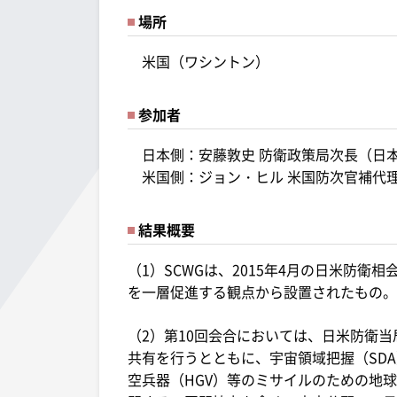
場所
米国（ワシントン）
参加者
日本側：安藤敦史 防衛政策局次長（日
米国側：ジョン・ヒル 米国防次官補代
結果概要
（1）SCWGは、2015年4月の日米防
を一層促進する観点から設置されたもの。
（2）第10回会合においては、日米防衛
共有を行うとともに、宇宙領域把握（SD
空兵器（HGV）等のミサイルのための地