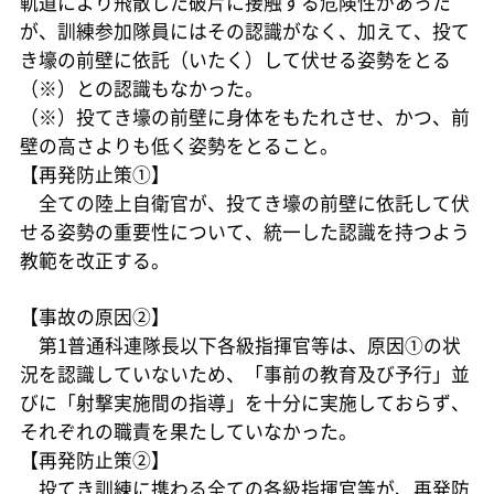
軌道により飛散した破片に接触する危険性があった
が、訓練参加隊員にはその認識がなく、加えて、投て
き壕の前壁に依託（いたく）して伏せる姿勢をとる
（※）との認識もなかった。
（※）投てき壕の前壁に身体をもたれさせ、かつ、前
壁の高さよりも低く姿勢をとること。
【再発防止策①】
全ての陸上自衛官が、投てき壕の前壁に依託して伏
せる姿勢の重要性について、統一した認識を持つよう
教範を改正する。
【事故の原因②】
第1普通科連隊長以下各級指揮官等は、原因①の状
況を認識していないため、「事前の教育及び予行」並
びに「射撃実施間の指導」を十分に実施しておらず、
それぞれの職責を果たしていなかった。
【再発防止策②】
投てき訓練に携わる全ての各級指揮官等が、再発防