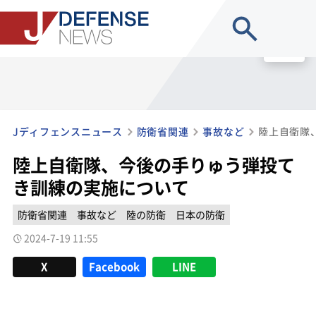
site search
MENU
Jディフェンスニュース
防衛省関連
事故など
陸上自衛隊、今後の手りゅう弾投て
き訓練の実施について
防衛省関連
事故など
陸の防衛
日本の防衛
2024-7-19 11:55
X
Facebook
LINE