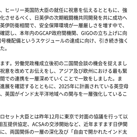
、ヒーリー英国防大臣の就任に祝意を伝えるとともに、強
化させるべく、日英伊の次期戦闘機共同開発を共に成功へ
英伊防衛相間で、安全保障環境が一層厳しさを増す中で、
認し、本年内のGCAP政府間機関、GIGOの立ち上げに向
の初号機配備というスケジュールの達成に向け、引き続き強く
た。
ます。労働党政権成立後初の二国間会談の機会を捉えまし
祝意を改めてお伝えをし、アジア及び欧州における最も緊
間での連携を一層深めていくことで一致をしました。ま
進展を確認するとともに、2025年に計画されている英空母
、英国がインド太平洋地域への関与を一層強化しているこ
ロセット大臣とは昨年12月に東京で対面の協議を行って以
相互提供協定、ACSAの交渉開始など、近年ますます日伊関
に、両国関係の一層の深化及び「自由で開かれたインド太