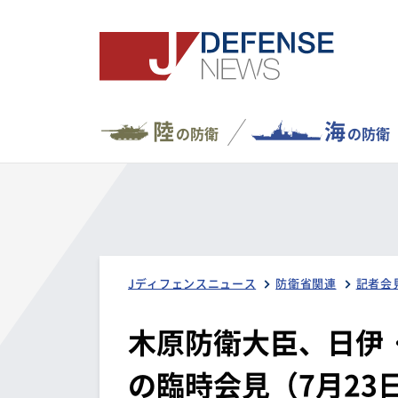
陸
海
の防衛
の防衛
Jディフェンスニュース
防衛省関連
記者会
木原防衛大臣、日伊
の臨時会見（7月23