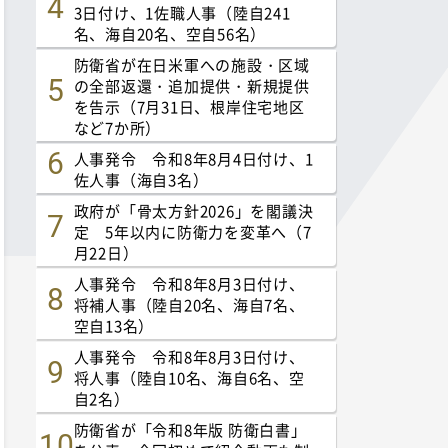
3日付け、1佐職人事（陸自241
名、海自20名、空自56名）
防衛省が在日米軍への施設・区域
の全部返還・追加提供・新規提供
を告示（7月31日、根岸住宅地区
など7か所）
人事発令 令和8年8月4日付け、1
佐人事（海自3名）
政府が「骨太方針2026」を閣議決
定 5年以内に防衛力を変革へ（7
月22日）
人事発令 令和8年8月3日付け、
将補人事（陸自20名、海自7名、
空自13名）
人事発令 令和8年8月3日付け、
将人事（陸自10名、海自6名、空
自2名）
防衛省が「令和8年版 防衛白書」