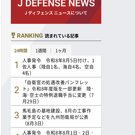
RANKING
読まれている記事
24時間
1週間
1ヶ月
人事発令 令和8年8月5日付け、1
佐人事（陸自1名、海自4名、空自
4名）
「自衛官の処遇改善パンフレッ
ト」令和8年度版を一部更新 陸･
海･空士の特例退職手当に変更（7
月29日）
馬毛島の基地建設、8月の工事作
業予定などを九州防衛局が公表
（8月3日）
人事発令 令和8年8月1日・2日・