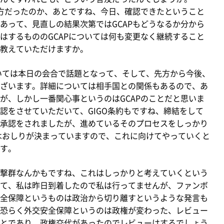
い方だったのか、あとですね、今日、確認できたということ
あって、見直しの結果次第ではGCAPもどうなるか分から
はするもののGCAPについては何も変更なく継続すること
教えていただけますか。
いては本日の会合で話題となって、そして、先方から今後、
ざいます。詳細については相手国との関係もあるので、あ
が、しかし一番関心事というのはGCAPのことだと思いま
認をさせていただいて、GIGO条約もですね、締結をして
承認をされましたが、進めているそのプロセスをしっかり
れはおしりが決まっていますので、これに向けてやっていくと
す。
撃群なんかもですね、これはしっかりと考えていくという
て、私は昨日到着したので私は行ってませんが、ファンボ
全保障というものは政治から切り離すというような発言も
恐らく外交安全保障というのは政権が変わった、レビュー
とであり、政権交代があったのでレビューはするでしょう