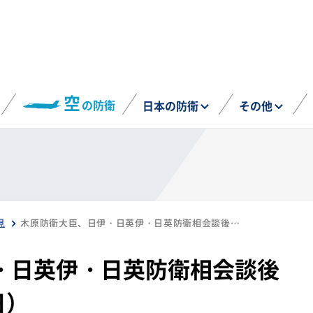
空
の防衛
日本の防衛
その他
見
木原防衛大臣、日伊・日英伊・日英防衛相会談後の臨時会見（7月23日）
・日英伊・日英防衛相会談後
日）