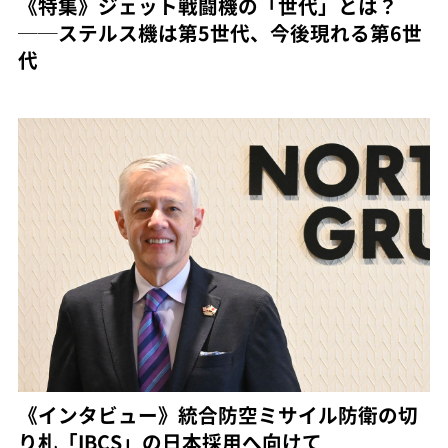
《特集》ジェット戦闘機の「世代」とは？
──ステルス機は第5世代、今後現れる第6世
代
《インタビュー》統合防空ミサイル防衛の切
り札「IBCS」の日本採用へ向けて