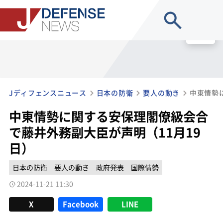
site search
MENU
Jディフェンスニュース
日本の防衛
要人の動き
中東情勢に関する安保理閣僚級会合
で藤井外務副大臣が声明（11月19
日）
日本の防衛
要人の動き
政府発表
国際情勢
2024-11-21 11:30
X
Facebook
LINE