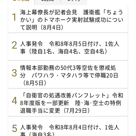
海上幕僚長が記者会見 護衛艦「ちょう
かい」のトマホーク実射試験成功につい
て説明（8月4日）
人事発令 令和8年8月5日付け、1佐人
事（陸自1名、海自4名、空自4名）
情報本部勤務の50代3等空佐を懲戒処
分 パワハラ・マタハラ等で停職20日
（8月5日）
「自衛官の処遇改善パンフレット」令和
8年度版を一部更新 陸･海･空士の特例
退職手当に変更（7月29日）
人事発令 令和8年8月4日付け、1佐人
事（海自3名）