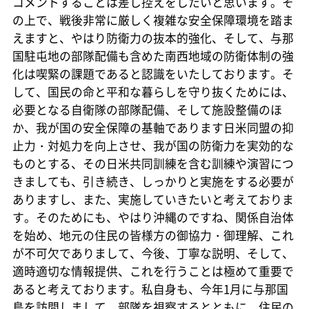
コメントすることは差し控えをしたいと思います。そ
の上で、戦後非常に厳しく複雑な安全保障環境を踏ま
えますと、やはり防衛力の抜本的強化、そして、与那
国駐屯地の部隊配備も含めた南西地域の防衛体制の強
化は喫緊の課題であると認識をいたしております。そ
して、国民の命と平和な暮らしを守り抜くためには、
必要となる自衛隊の部隊配備、そして施設整備のほ
か、我が国の安全保障の基軸であります日米同盟の抑
止力・対処力を向上させ、我が国の防衛力を実効的な
ものとする、その日米共同訓練を含む訓練や演習につ
きましても、引き続き、しっかりと実施をする必要が
ありますし、また、実施していきたいと考えておりま
す。そのためにも、やはり沖縄のですね、関係自治体
を始め、地元の住民の皆様方の御協力・御理解、これ
が不可欠でありまして、今後、丁寧な説明、そして、
適時適切な情報提供、これを行うことは極めて重要で
あると考えております。私自身も、今年1月に与那国
島を訪問しまして、部隊を視察するとともに、住民の