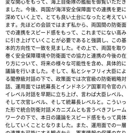
変な関心をもって、海上自衛隊の艦艇を御覧いただき
ました。今後、両国が海洋安全保障面での連携を更に
深めていく上で、とても良い土台になったと考えてい
ます。先ほどの会談ではまず私から、両国間の防衛面
での連携をスピード感をもって、これまでにない高み
に引き上げていくことが必要であると強調し、この基
本的方向性で一致を見ました。その上で、両国を取り
巻く安全保障環境や防衛面での協力と連携の今後の在
り方について、将来の様々な可能性を含め、具体的に
議論を行いました。そして、私とシャフリィ大臣によ
る閣僚級対話の下で、政策面では次官級の防衛戦略対
話、運用面では統幕長とインドネシア国軍司令官のハ
イレベル対話を早期に立ち上げ、言わば大臣レベル、
そして次官レベル、そして統幕長レベルと。こういっ
た形で統合防衛対話メカニズムとも言うべきフレーム
ワークの下で、本日の議論をスピード感をもって具体
化していくこととなりました。また、運用面での一層
の連携を可能にする観点から、軍事情報の保護の在り