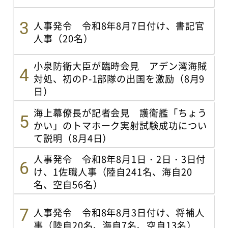
人事発令 令和8年8月7日付け、書記官
人事（20名）
小泉防衛大臣が臨時会見 アデン湾海賊
対処、初のP-1部隊の出国を激励（8月9
日）
海上幕僚長が記者会見 護衛艦「ちょう
かい」のトマホーク実射試験成功につい
て説明（8月4日）
人事発令 令和8年8月1日・2日・3日付
け、1佐職人事（陸自241名、海自20
名、空自56名）
人事発令 令和8年8月3日付け、将補人
事（陸自20名、海自7名、空自13名）