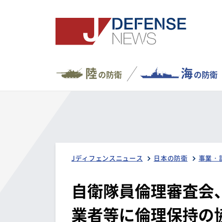
陸
海
の防衛
の防衛
Jディフェンスニュース
日本の防衛
事業・
自衛隊員倫理審査会
業者等に倫理保持の