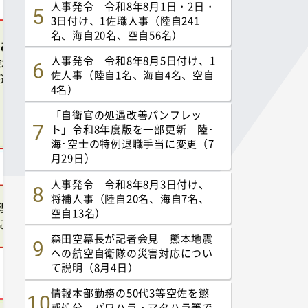
人事発令 令和8年8月1日・2日・
3日付け、1佐職人事（陸自241
名、海自20名、空自56名）
人事発令 令和8年8月5日付け、1
佐人事（陸自1名、海自4名、空自
4名）
「自衛官の処遇改善パンフレッ
ト」令和8年度版を一部更新 陸･
海･空士の特例退職手当に変更（7
月29日）
人事発令 令和8年8月3日付け、
将補人事（陸自20名、海自7名、
空自13名）
森田空幕長が記者会見 熊本地震
への航空自衛隊の災害対応につい
て説明（8月4日）
情報本部勤務の50代3等空佐を懲
戒処分 パワハラ・マタハラ等で