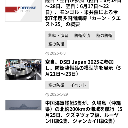
陸自・空自が参加（陸自：6月14日
～28日、空自：6月17日～22
日）、モンゴル・米共催による令
和7年度多国間訓練「カーン・クエ
スト25」の概要
訓練・演習
防衛交流
陸の防衛
空の防衛
2025-6-3
空自、DSEI Japan 2025に参加
し、防衛装備品の模型等を展示（5
月21日～23日）
空の防衛
イベント
2025-5-29
中国海軍艦艇5隻が、久場島（沖縄
県）の北約200kmの海域を航行（5
月25日、クズネツォフ級、ルーヤ
ンIII級2隻、ジャンカイII級2隻）