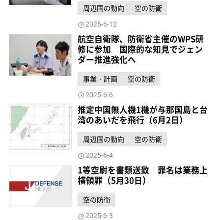
周辺国の動向
空の防衛
2025-6-12
航空自衛隊、防衛省主催のWPS研
修に参加 国際的な知見でジェン
ダー推進強化へ
事業・計画
空の防衛
2025-6-6
推定中国無人機1機が与那国島と台
湾のあいだを飛行（6月2日）
周辺国の動向
空の防衛
2025-6-4
1等空尉を書類送致 罪名は業務上
横領罪（5月30日）
空の防衛
2025-6-3