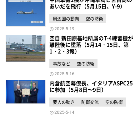
あいだを飛行（5月15日、Y-9）
周辺国の動向
空の防衛
2025-5-19
空自 新田原基地所属のT-4練習機が
離陸後に墜落（5月14・15日、第
1・2・3報）
事故など
空の防衛
2025-5-16
内倉航空幕僚長、イタリアASPC25
に参加（5月8日〜9日）
要人の動き
防衛交流
空の防衛
2025-5-14