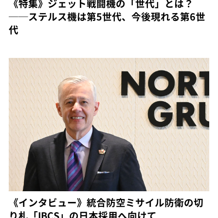
《特集》ジェット戦闘機の「世代」とは？
──ステルス機は第5世代、今後現れる第6世
代
《インタビュー》統合防空ミサイル防衛の切
り札「IBCS」の日本採用へ向けて