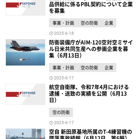
品供給に係るPBL契約について企業
を募集
事業・計画
空の防衛
企業
2025-6-18
防衛装備庁がAIM-120空対空ミサイ
ル日米共同生産への参画企業を募
集（6月13日）
事業・計画
空の防衛
企業
2025-6-17
航空自衛隊、令和7年4月における
逮捕・送致の実績を公開（6月13
日）
空の防衛
2025-6-17
空自 新田原基地所属のT-4練習機の
墜落事故続報（6月12日、第6報）