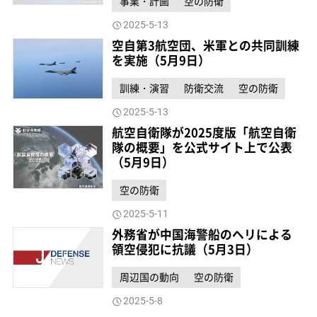
事業・計画
空の防衛
2025-5-13
空自第3航空団、米軍との共同訓練
を実施（5月9日）
訓練・演習
防衛交流
空の防衛
2025-5-13
航空自衛隊が2025度版「航空自衛
隊の概要」を公式サイト上で公表
（5月9日）
空の防衛
2025-5-11
外務省が中国海警船のヘリによる
領空侵犯に抗議（5月3日）
周辺国の動向
空の防衛
2025-5-8