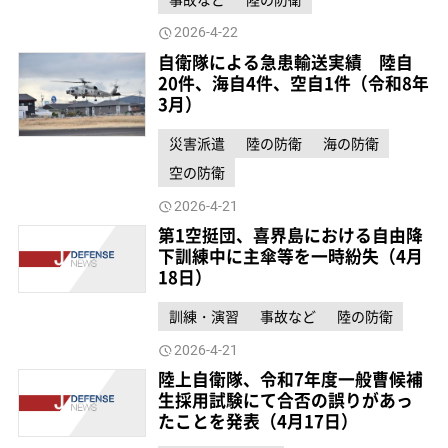
2026-4-22
自衛隊による急患輸送実績 陸自
20件、海自4件、空自1件（令和8年
3月）
災害派遣
陸の防衛
海の防衛
空の防衛
2026-4-21
第1空挺団、喜界島における自由降
下訓練中に主傘等を一時紛失（4月
18日）
訓練・演習
事故など
陸の防衛
2026-4-21
陸上自衛隊、令和7年度一般曹候補
生採用試験にて合否の誤りがあっ
たことを発表（4月17日）