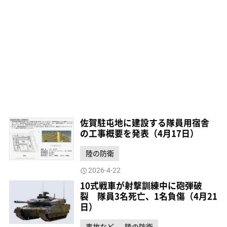
佐賀駐屯地に建設する隊員用宿舎
の工事概要を発表（4月17日）
陸の防衛
2026-4-22
10式戦車が射撃訓練中に砲弾破
裂 隊員3名死亡、1名負傷（4月21
日）
事故など
陸の防衛