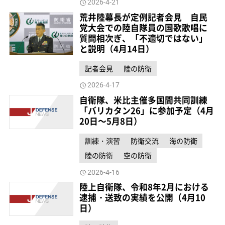
2026-4-21
荒井陸幕長が定例記者会見 自民
党大会での陸自隊員の国歌歌唱に
質問相次ぎ、「不適切ではない」
と説明（4月14日）
記者会見
陸の防衛
2026-4-17
自衛隊、米比主催多国間共同訓練
「バリカタン26」に参加予定（4月
20日～5月8日）
訓練・演習
防衛交流
海の防衛
陸の防衛
空の防衛
2026-4-16
陸上自衛隊、令和8年2月における
逮捕・送致の実績を公開（4月10
日）