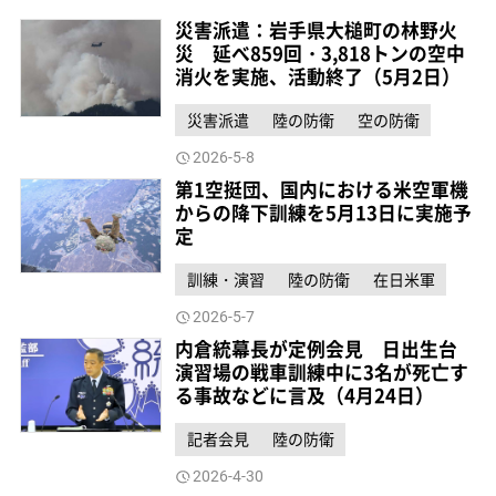
災害派遣：岩手県大槌町の林野火
災 延べ859回・3,818トンの空中
消火を実施、活動終了（5月2日）
災害派遣
陸の防衛
空の防衛
2026-5-8
第1空挺団、国内における米空軍機
からの降下訓練を5月13日に実施予
定
訓練・演習
陸の防衛
在日米軍
2026-5-7
内倉統幕長が定例会見 日出生台
演習場の戦車訓練中に3名が死亡す
る事故などに言及（4月24日）
記者会見
陸の防衛
2026-4-30