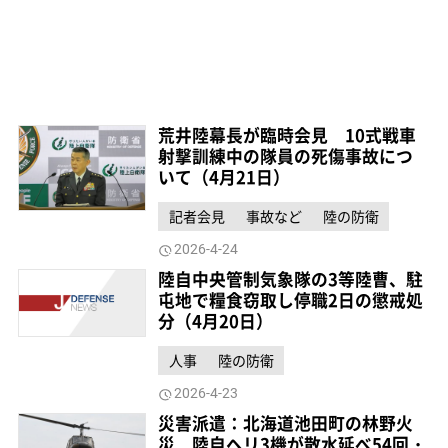
荒井陸幕長が臨時会見 10式戦車
射撃訓練中の隊員の死傷事故につ
いて（4月21日）
記者会見
事故など
陸の防衛
2026-4-24
陸自中央管制気象隊の3等陸曹、駐
屯地で糧食窃取し停職2日の懲戒処
分（4月20日）
人事
陸の防衛
2026-4-23
災害派遣：北海道池田町の林野火
災 陸自ヘリ3機が散水延べ54回・