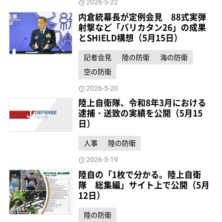
2026-5-22
内倉統幕長が定例会見 88式実弾
射撃など「バリカタン26」の成果
とSHIELD構想（5月15日）
記者会見
陸の防衛
海の防衛
空の防衛
2026-5-20
陸上自衛隊、令和8年3月における
逮捕・送致の実績を公開（5月15
日）
人事
陸の防衛
2026-5-19
陸自の「1枚で分かる。陸上自衛
隊 総集編」サイト上で公開（5月
12日）
陸の防衛