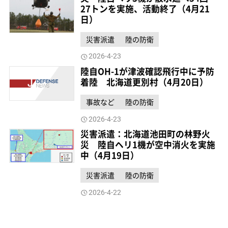
27トンを実施、活動終了（4月21
日）
災害派遣
陸の防衛
2026-4-23
陸自OH-1が津波確認飛行中に予防
着陸 北海道更別村（4月20日）
事故など
陸の防衛
2026-4-23
災害派遣：北海道池田町の林野火
災 陸自ヘリ1機が空中消火を実施
中（4月19日）
災害派遣
陸の防衛
2026-4-22