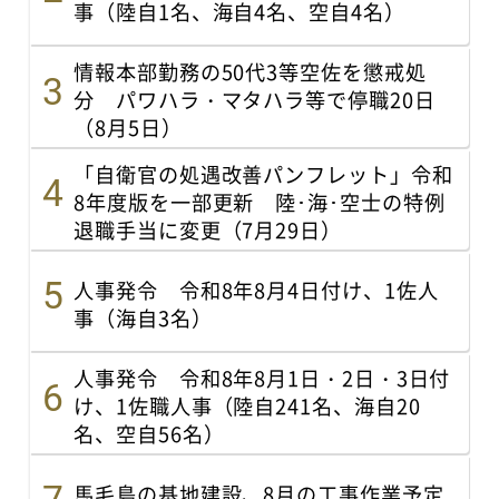
事（陸自1名、海自4名、空自4名）
情報本部勤務の50代3等空佐を懲戒処
分 パワハラ・マタハラ等で停職20日
（8月5日）
「自衛官の処遇改善パンフレット」令和
8年度版を一部更新 陸･海･空士の特例
退職手当に変更（7月29日）
人事発令 令和8年8月4日付け、1佐人
事（海自3名）
人事発令 令和8年8月1日・2日・3日付
け、1佐職人事（陸自241名、海自20
名、空自56名）
馬毛島の基地建設、8月の工事作業予定