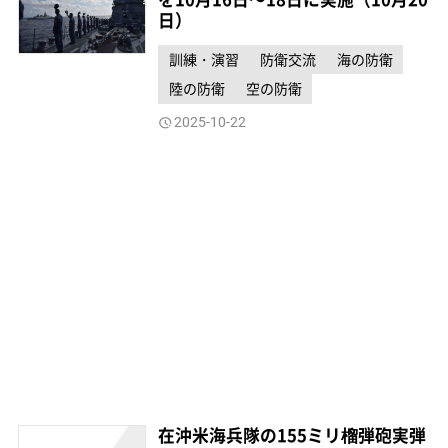
日）
訓練・演習
防衛交流
海の防衛
陸の防衛
空の防衛
2025-10-22
在沖米海兵隊の155ミリ榴弾砲実弾