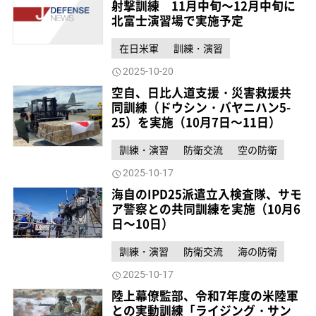
射撃訓練 11月中旬～12月中旬に
北富士演習場で実施予定
在日米軍
訓練・演習
2025-10-20
空自、日比人道支援・災害救援共
同訓練（ドウシン・バヤニハン5-
25）を実施（10月7日～11日）
訓練・演習
防衛交流
空の防衛
2025-10-17
海自のIPD25派遣立入検査隊、サモ
ア警察との共同訓練を実施（10月6
日～10日）
訓練・演習
防衛交流
海の防衛
2025-10-17
陸上幕僚監部、令和7年度の米陸軍
との実動訓練「ライジング・サン