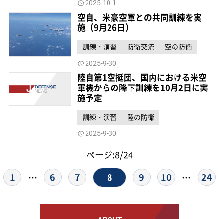
2025-10-1
空自、米豪空軍との共同訓練を実
施（9月26日）
訓練・演習
防衛交流
空の防衛
2025-9-30
陸自第1空挺団、国内における米空
軍機からの降下訓練を10月2日に実
施予定
訓練・演習
陸の防衛
2025-9-30
ページ:8/24
8
1
6
7
9
10
24
…
…