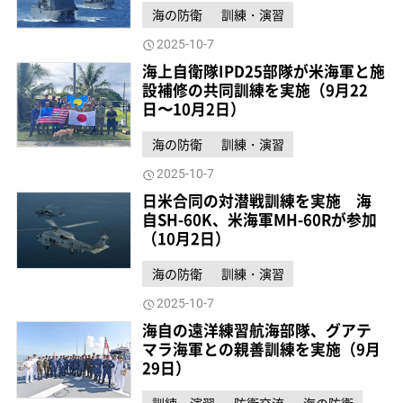
海の防衛
訓練・演習
2025-10-7
海上自衛隊IPD25部隊が米海軍と施
設補修の共同訓練を実施（9月22
日〜10月2日）
海の防衛
訓練・演習
2025-10-7
日米合同の対潜戦訓練を実施 海
自SH-60K、米海軍MH-60Rが参加
（10月2日）
海の防衛
訓練・演習
2025-10-7
海自の遠洋練習航海部隊、グアテ
マラ海軍との親善訓練を実施（9月
29日）
訓練・演習
防衛交流
海の防衛