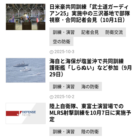
日米豪共同訓練「武士道ガーディ
アン25」実施中の三沢基地で部隊
視察・合同記者会見（10月1日）
訓練・演習
記者会見
防衛交流
空の防衛
2025-10-3
海自と海保が塩釜沖で共同訓練
護衛艦「しらぬい」など参加（9月
29日）
訓練・演習
海の防衛
2025-10-2
陸上自衛隊、東富士演習場での
MLRS射撃訓練を10月7日に実施予
定
訓練・演習
陸の防衛