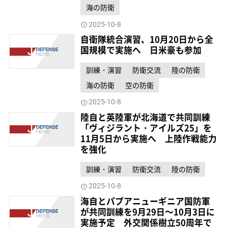
海の防衛
2025-10-8
自衛隊統合演習、10月20日から全
国規模で実施へ 日米豪も参加
訓練・演習
防衛交流
陸の防衛
海の防衛
空の防衛
2025-10-8
陸自と英陸軍が北海道で共同訓練
「ヴィジラント・アイルズ25」を
11月5日から実施へ 上陸作戦能力
を強化
訓練・演習
防衛交流
陸の防衛
2025-10-8
海自とパプアニューギニア国防軍
が共同訓練を9月29日～10月3日に
実施予定 外交関係樹立50周年で