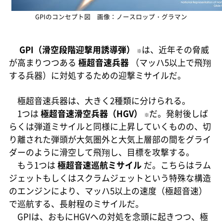
GPIのコンセプト図 画像：ノースロップ・グラマン
GPI（滑空段階迎撃用誘導弾）
は、近年その脅威
※
が高まりつつある
極超音速兵器
（マッハ5以上で飛翔
する兵器）に対処するための迎撃ミサイルだ。
極超音速兵器は、大きく2種類に分けられる。
1つは
極超音速滑空兵器（HGV）
だ。発射後しば
※
らくは弾道ミサイルと同様に上昇していくものの、切
り離された弾頭が大気圏外と大気上層部の間をグライ
ダーのように滑空して飛翔し、目標を攻撃する。
もう1つは
極超音速巡航ミサイル
だ。こちらはラム
ジェットもしくはスクラムジェットという特殊な構造
のエンジンにより、マッハ5以上の速度（極超音速）
で巡航する、長射程のミサイルだ。
GPIは、おもにHGVへの対処を念頭に起きつつ、極