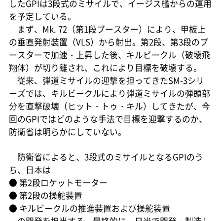
したGPIは3段式のミサイルで、イージス艦からの運用
を予定している。
まず、Mk. 72（第1段ブースター）により、甲板上
の垂直発射装置（VLS）から射出。第2段、第3段のブ
ースターで加速・上昇した後、キルビークル（破壊飛
翔体）が切り離され、これにより目標を破壊する。
従来、弾道ミサイルの迎撃を担ってきたSM-3シリ
ーズでは、キルビークルにより弾道ミサイルの弾頭部
分を直撃破壊（ヒット・トゥ・キル）してきたが、今
回のGPIではどのような手法で目標を迎撃するのか、
防衛省は明らかにしていない。
防衛省によると、3段式のミサイルとなるGPIのう
ち、日本は
●
第2段ロケットモーター
●
第2段の操舵装置
●
キルビークルの推進装置および操舵装置