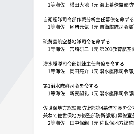
1等海佐 横田大地（元 海上幕僚監部防
自衛艦隊司令部作戦分析主任幕僚を命ずる
1等海佐 尾﨑元気（元 自衛艦隊司令部
硫黄島航空基地隊司令を命ずる
1等海佐 宮崎研三（元 第201教育航空
潜水艦隊司令部訓練主任幕僚を命ずる
1等海佐 岡田亮介（元 潜水艦隊司令部
第1潜水隊群司令を命ずる
1等海佐 新妻嗣礼（元 潜水艦隊司令部
佐世保地方総監部防衛部第4幕僚室長を命
兼ねて佐世保地方総監部防衛部第1幕僚室
2等海佐 田中保親（元 佐世保地方総監