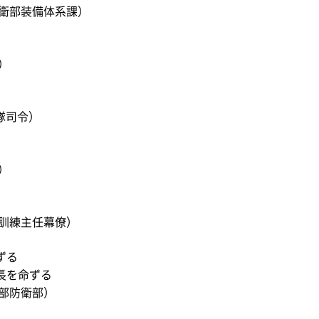
衛部装備体系課）
）
隊司令）
）
訓練主任幕僚）
ずる
長を命ずる
部防衛部）