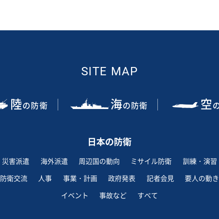
SITE MAP
陸
海
空
の防衛
の防衛
日本の防衛
災害派遣
海外派遣
周辺国の動向
ミサイル防衛
訓練・演習
防衛交流
人事
事業・計画
政府発表
記者会見
要人の動き
イベント
事故など
すべて