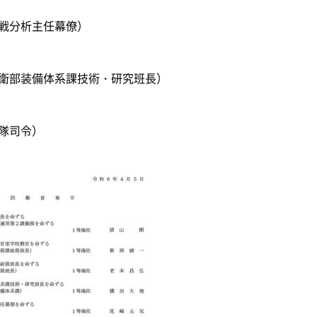
戦分析主任幕僚）
衛部装備体系課技術・研究班長）
隊司令）