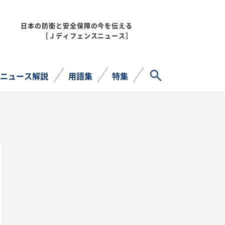
日本の防衛と安全保障の今を伝える
MENU
［Ｊディフェンスニュース］
サイト内検索
ニュース解説
用語集
特集