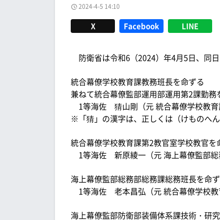
2024-4-5 14:10
X
Facebook
LINE
防衛省は令和6（2024）年4月5日、同
統合幕僚学校教育課教務班長を命ずる
兼ねて統合幕僚監部運用部運用第2課勤務
1等海佐 猜山剛（元 統合幕僚学校教育
※「猜」の漢字は、正しくは（けものへん
統合幕僚学校教育課第2教官室学校教官を
1等海佐 新原綾一（元 海上幕僚監部総
海上幕僚監部総務部総務課総務班長を命ず
1等海佐 老本昌弘（元 統合幕僚学校教
海上幕僚監部防衛部装備体系課技術・研究