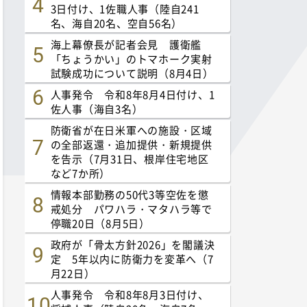
3日付け、1佐職人事（陸自241
名、海自20名、空自56名）
海上幕僚長が記者会見 護衛艦
「ちょうかい」のトマホーク実射
試験成功について説明（8月4日）
人事発令 令和8年8月4日付け、1
佐人事（海自3名）
防衛省が在日米軍への施設・区域
の全部返還・追加提供・新規提供
を告示（7月31日、根岸住宅地区
など7か所）
情報本部勤務の50代3等空佐を懲
戒処分 パワハラ・マタハラ等で
停職20日（8月5日）
政府が「骨太方針2026」を閣議決
定 5年以内に防衛力を変革へ（7
月22日）
人事発令 令和8年8月3日付け、