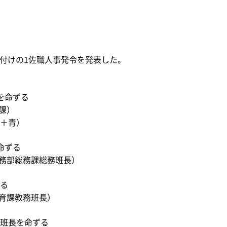
日付けの1佐職人事発令を発表した。
を命ずる
課）
＋青）
命ずる
務部総務課総務班長）
る
育課教務班長）
班長を命ずる