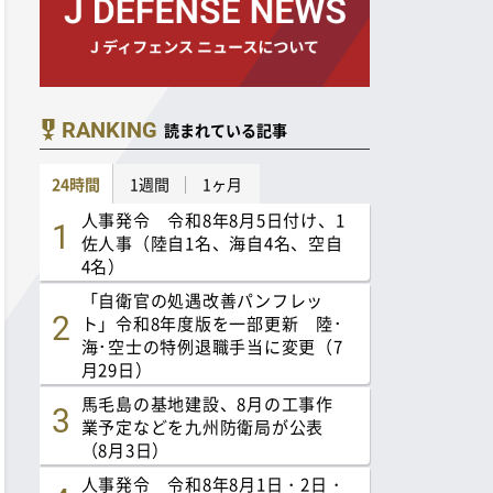
RANKING
読まれている記事
24時間
1週間
1ヶ月
人事発令 令和8年8月5日付け、1
佐人事（陸自1名、海自4名、空自
4名）
「自衛官の処遇改善パンフレッ
ト」令和8年度版を一部更新 陸･
海･空士の特例退職手当に変更（7
月29日）
馬毛島の基地建設、8月の工事作
業予定などを九州防衛局が公表
（8月3日）
人事発令 令和8年8月1日・2日・