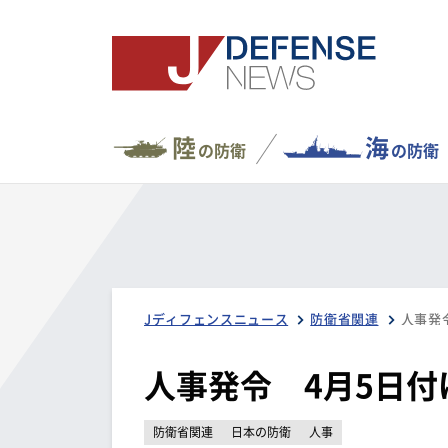
陸
海
の防衛
の防衛
Jディフェンスニュース
防衛省関連
人事発
人事発令 4月5日付
防衛省関連
日本の防衛
人事